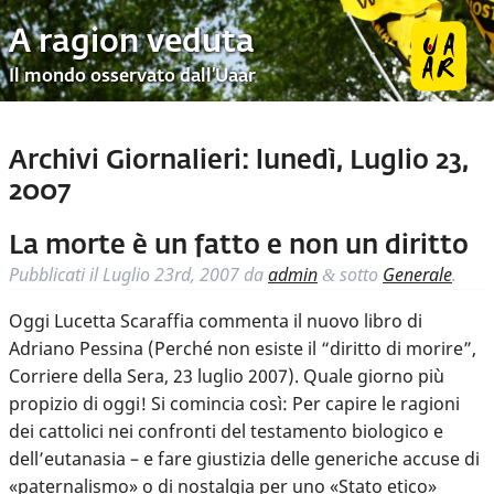
A ragion veduta
Il mondo osservato dall’Uaar
Archivi Giornalieri:
lunedì, Luglio 23,
2007
La morte è un fatto e non un diritto
Pubblicati il
Luglio 23rd, 2007
da
admin
sotto
Generale
.
&
Oggi Lucetta Scaraffia commenta il nuovo libro di
Adriano Pessina (Perché non esiste il “diritto di morire”,
Corriere della Sera, 23 luglio 2007). Quale giorno più
propizio di oggi! Si comincia così: Per capire le ragioni
dei cattolici nei confronti del testamento biologico e
dell’eutanasia – e fare giustizia delle generiche accuse di
«paternalismo» o di nostalgia per uno «Stato etico»