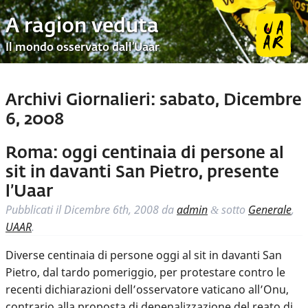
A ragion veduta
Il mondo osservato dall’Uaar
Archivi Giornalieri:
sabato, Dicembre
6, 2008
Roma: oggi centinaia di persone al
sit in davanti San Pietro, presente
l’Uaar
Pubblicati il
Dicembre 6th, 2008
da
admin
sotto
Generale
,
&
UAAR
.
Diverse centinaia di persone oggi al sit in davanti San
Pietro, dal tardo pomeriggio, per protestare contro le
recenti dichiarazioni dell’osservatore vaticano all’Onu,
contrario alla proposta di depenalizzazione del reato di