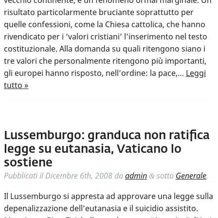
vecchio continente, è un fenomeno ormai marginale. Un
risultato particolarmente bruciante soprattutto per
quelle confessioni, come la Chiesa cattolica, che hanno
rivendicato per i ‘valori cristiani’ l’inserimento nel testo
costituzionale. Alla domanda su quali ritengono siano i
tre valori che personalmente ritengono più importanti,
gli europei hanno risposto, nell’ordine: la pace,…
Leggi
tutto »
Lussemburgo: granduca non ratifica
legge su eutanasia, Vaticano lo
sostiene
Pubblicati il
Dicembre 6th, 2008
da
admin
sotto
Generale
.
&
Il Lussemburgo si appresta ad approvare una legge sulla
depenalizzazione dell’eutanasia e il suicidio assistito.