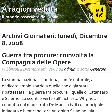
A ragion veduta
Il mondo osservato dall’Uaar
Archivi Giornalieri:
lunedì, Dicembre
8, 2008
Guerra tra procure: coinvolta la
Compagnia delle Opere
Pubblicati il
Dicembre 8th, 2008
da
admin
sotto
Generale
.
&
La stampa nazionale continua, com’è naturale, a
dedicare ampio spazio a quella che è già stata
ribattezzata “la guerra tra procure”, quelle di Catanzaro
e Salerno. Lo scontro verte sull’inchiesta Why not,
condotta dal magistrato De Magistris, il cui principale
indagato è l’imprenditore Antonino Saladino, già