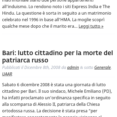
matrimoniale siano due persone appartenenti
all’induismo. Lo rendono noto i siti Express India e The
Hindu. La questione è sorta in seguito a un matrimonio
celebrato nel 1996 in base all’HMA. La moglie scoprì
qualche mese dopo che il marito era…
Leggi tutto »
Bari: lutto cittadino per la morte del
patriarca russo
Pubblicati il
Dicembre 8th, 2008
da
admin
sotto
Generale
,
&
UAAR
.
Sabato 6 dicembre 2008 è stata una giornata di lutto
cittadino per Bari. Il suo sindaco, Michele Emiliano (PD),
ha infatti proclamato un’ordinanza specifica in seguito
alla scomparsa di Alessio II, patriarca della Chiesa
ortodossa russa. La decisione è stata presa “per