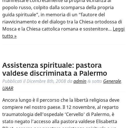
manifestare concretamente la propria vicinanza al
popolo russo, colpito dalla scomparsa della propria
guida spirituale”, in memoria di un “fautore del
riavvicinamento e del dialogo tra la Chiesa ortodossa di
Mosca e la Chiesa cattolica romana e sostenitore…
Leggi
tutto »
Assistenza spirituale: pastora
valdese discriminata a Palermo
Pubblicati il
Dicembre 8th, 2008
da
admin
sotto
Generale
,
&
UAAR
.
Ancora lungo è il percorso che la libertà religiosa deve
compiere nel nostro paese. Il 12 novembre, al reparto
traumatologia dell’ospedale ‘Cervello’ di Palermo, è
stato negato l’accesso alla pastora valdese Elisabetta