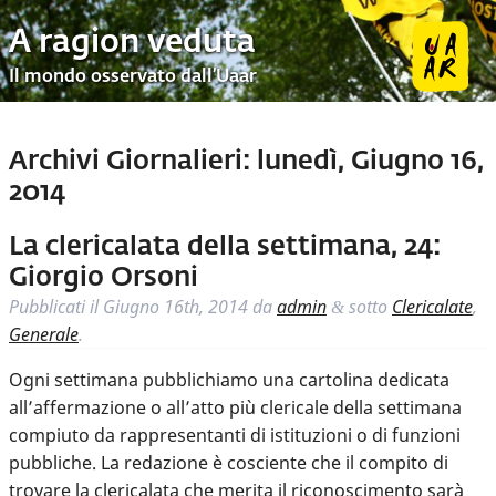
A ragion veduta
Il mondo osservato dall’Uaar
Archivi Giornalieri:
lunedì, Giugno 16,
2014
La clericalata della settimana, 24:
Giorgio Orsoni
Pubblicati il
Giugno 16th, 2014
da
admin
sotto
Clericalate
,
&
Generale
.
Ogni settimana pubblichiamo una cartolina dedicata
all’affermazione o all’atto più clericale della settimana
compiuto da rappresentanti di istituzioni o di funzioni
pubbliche. La redazione è cosciente che il compito di
trovare la clericalata che merita il riconoscimento sarà