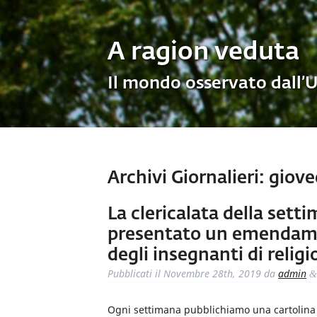
A ragion veduta
Il mondo osservato dall’
Archivi Giornalieri:
giove
La clericalata della sett
presentato un emendamen
degli insegnanti di religi
Pubblicati il
Novembre 28th, 2019
da
admin
&
Ogni settimana pubblichiamo una cartolina de