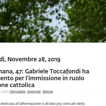
Uaar
dì, Novembre 28, 2019
imana, 47: Gabriele Toccafondi ha
to per l’immissione in ruolo
one cattolica
sotto
Clericalate
,
Generale
,
Notizie
.
dicata all’affermazione o all’atto più clericale della