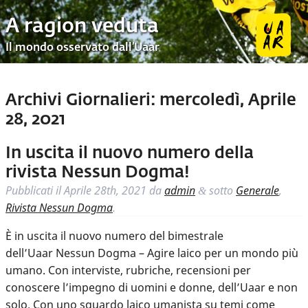
A ragion veduta
Il mondo osservato dall’Uaar
Archivi Giornalieri:
mercoledì, Aprile
28, 2021
In uscita il nuovo numero della
rivista Nessun Dogma!
Pubblicati il
Aprile 28th, 2021
da
admin
sotto
Generale
,
&
Rivista Nessun Dogma
.
È in uscita il nuovo numero del bimestrale
dell’Uaar Nessun Dogma – Agire laico per un mondo più
umano. Con interviste, rubriche, recensioni per
conoscere l’impegno di uomini e donne, dell’Uaar e non
solo. Con uno sguardo laico umanista su temi come