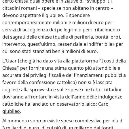
certo chissà quali opere e iniziative di “sviluppo”) i
cittadini romani – specie se non abitano in centro –
devono aspettare il giubileo. E spendere
contemporaneamente milioni e milioni di euro per i
servizi di accoglienza dei pellegrini o per il rifacimento
dei sagrati delle chiese (quelle di periferia, bontà loro),
intervento, quest’ultimo, «essenziale e indifferibile» per
cui sono stati stanziati ben 9 milioni di euro.
L’Uaar (che già ha dato vita alla piattaforma “
I costi della
Chiesa
” per fornire una stima quanto più attendibile e
accurata dei privilegi fiscali e dei finanziamenti pubblici a
favore della confessione cattolica) non si è lasciata
cogliere alla sprovvista e sulle spese che tutti i cittadini
dovranno affrontare in vista dell’anno delle indulgenze
cattoliche ha lanciato un osservatorio laico:
Caro
giubileo
.
Al momento sono previste spese complessive per più di
3 miliardi di euro, di cui più di un miliardo dai fondi