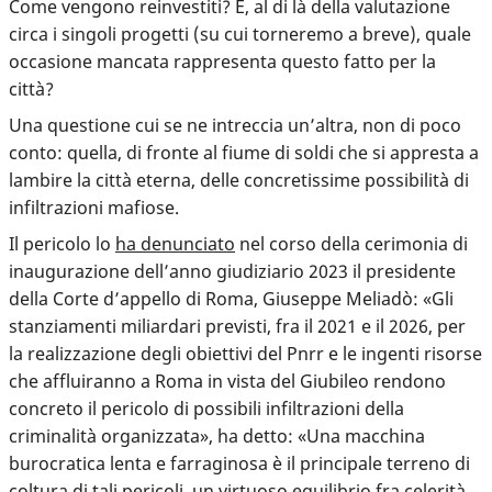
Come vengono reinvestiti? E, al di là della valutazione
circa i singoli progetti (su cui torneremo a breve), quale
occasione mancata rappresenta questo fatto per la
città?
Una questione cui se ne intreccia un’altra, non di poco
conto: quella, di fronte al fiume di soldi che si appresta a
lambire la città eterna, delle concretissime possibilità di
infiltrazioni mafiose.
Il pericolo lo
ha denunciato
nel corso della cerimonia di
inaugurazione dell’anno giudiziario 2023 il presidente
della Corte d’appello di Roma, Giuseppe Meliadò: «Gli
stanziamenti miliardari previsti, fra il 2021 e il 2026, per
la realizzazione degli obiettivi del Pnrr e le ingenti risorse
che affluiranno a Roma in vista del Giubileo rendono
concreto il pericolo di possibili infiltrazioni della
criminalità organizzata», ha detto: «Una macchina
burocratica lenta e farraginosa è il principale terreno di
coltura di tali pericoli, un virtuoso equilibrio fra celerità,