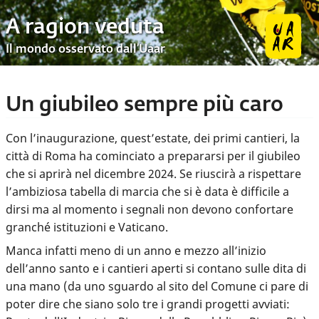
A ragion veduta
Il mondo osservato dall’Uaar
Un giubileo sempre più caro
Con l’inaugurazione, quest’estate, dei primi cantieri, la
città di Roma ha cominciato a prepararsi per il giubileo
che si aprirà nel dicembre 2024. Se riuscirà a rispettare
l’ambiziosa tabella di marcia che si è data è difficile a
dirsi ma al momento i segnali non devono confortare
granché istituzioni e Vaticano.
Manca infatti meno di un anno e mezzo all’inizio
dell’anno santo e
i cantieri aperti si contano sulle dita di
una mano
(da uno sguardo al sito del Comune ci pare di
poter dire che siano solo tre i grandi progetti avviati: