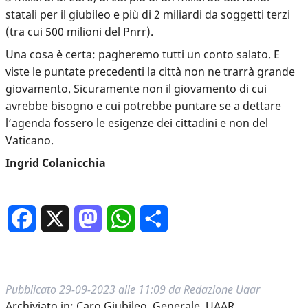
statali per il giubileo e più di 2 miliardi da soggetti terzi
(tra cui 500 milioni del Pnrr).
Una cosa è certa: pagheremo tutti un conto salato. E
viste le puntate precedenti la città non ne trarrà grande
giovamento. Sicuramente non il giovamento di cui
avrebbe bisogno e cui potrebbe puntare se a dettare
l’agenda fossero le esigenze dei cittadini e non del
Vaticano.
Ingrid Colanicchia
Facebook
X
Mastodon
WhatsApp
Condividi
Pubblicato
29-09-2023 alle 11:09
da
Redazione Uaar
Archiviato in:
Caro Giubileo
,
Generale
,
UAAR