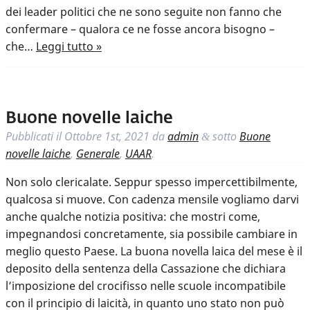
dei leader politici che ne sono seguite non fanno che
confermare – qualora ce ne fosse ancora bisogno –
che…
Leggi tutto »
Buone novelle laiche
Pubblicati il
Ottobre 1st, 2021
da
admin
sotto
Buone
&
novelle laiche
,
Generale
,
UAAR
.
Non solo clericalate. Seppur spesso impercettibilmente,
qualcosa si muove. Con cadenza mensile vogliamo darvi
anche qualche notizia positiva: che mostri come,
impegnandosi concretamente, sia possibile cambiare in
meglio questo Paese. La buona novella laica del mese è il
deposito della sentenza della Cassazione che dichiara
l’imposizione del crocifisso nelle scuole incompatibile
con il principio di laicità, in quanto uno stato non può