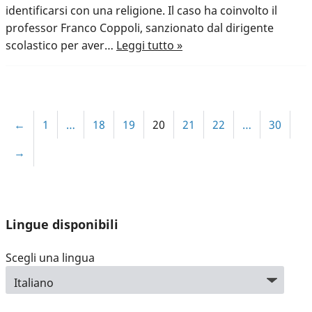
identificarsi con una religione. Il caso ha coinvolto il
professor Franco Coppoli, sanzionato dal dirigente
scolastico per aver…
Leggi tutto »
←
1
…
18
19
20
21
22
…
30
→
Lingue disponibili
Scegli una lingua