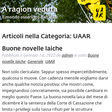
A ragion veduta
Il mondo osservato dall’Uaar
Articoli nella Categoria:
UAAR
Buone novelle laiche
Pubblicati il
Gennaio 1st, 2022
da
admin
sotto
Buone
&
novelle laiche
,
Generale
,
UAAR
.
Non solo clericalate. Seppur spesso impercettibilmente,
qualcosa si muove. Con cadenza mensile vogliamo darvi
anche qualche notizia positiva: che mostri come,
impegnandosi concretamente, sia possibile cambiare in
meglio questo Paese. La buona novella laica del mese di
dicembre è la sentenza della Corte di Cassazione che
limita i privilegi sulla tassa rifiuti per le strutture