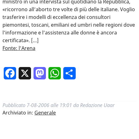
ministro in una intervista sul quotidiano la Repubblica,
«ricorrono all’aborto tre volte di più delle italiane. Voglio
trasferire i modelli di eccellenza dei consultori
piemontesi, toscani, emiliani ed umbri nelle regioni dove
l’informazione e l’assistenza alle donne è ancora
certificata». […]
Fonte: l’Arena
Facebook
X
Mastodon
WhatsApp
Condividi
Pubblicato
7-08-2006 alle 19:01
da
Redazione Uaar
Archiviato in:
Generale