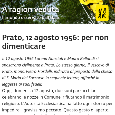
A ragion veduta
Il mondo osservato dall’Uaar
Prato, 12 agosto 1956: per non
dimenticare
Il 12 agosto 1956 Lorena Nunziati e Mauro Bellandi si
sposarono civilmente a Prato. Lo stesso giorno, il vescovo di
Prato, mons. Pietro Fiordelli, indirizzò al preposto della chiesa
di S. Maria del Soccorso la seguente lettera, affinché la
leggesse ai suoi fedeli:
Oggi, domenica 12 agosto, due suoi parrocchiani
celebrano le nozze in Comune, rifiutando il matrimonio
religioso. L’Autorità Ecclesiastica ha fatto ogni sforzo per
impedire il gravissimo peccato. Questo gesto di aperto,