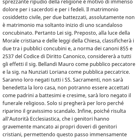
sprezzante ripudio della religione è motivo di immenso
dolore per i sacerdoti e per i fedeli. Il matrimonio
cosiddetto civile, per due battezzati, assolutamente non
è matrimonio ma soltanto inizio di uno scandaloso
concubinato. Pertanto Lei sig. Preposto, alla luce della
Morale cristiana e delle leggi della Chiesa, classificherà i
due tra i pubblici concubini e, a norma dei canoni 855 e
2537 del Codice di Diritto Canonico, considererà a tutti
gli effetti il sig. Bellandi Mauro come pubblico peccatore
e la sig. na Nunziati Loriana come pubblica peccatrice.
Saranno loro negati tutti i SS. Sacramenti, non sarà
benedetta la loro casa, non potranno essere accettati
come padrini a battesimi e cresime, sarà loro negato il
funerale religioso. Solo si pregherà per loro perché
riparino il gravissimo scandalo. Infine, poiché risulta
all’Autorità Ecclesiastica, che i genitori hanno
gravemente mancato ai propri doveri di genitori
cristiani, permettendo questo passo immensamente