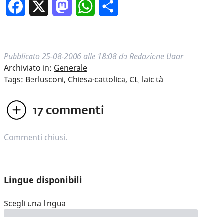
Facebook
X
Mastodon
WhatsApp
Condividi
Pubblicato
25-08-2006 alle 18:08
da
Redazione Uaar
Archiviato in:
Generale
Tags:
Berlusconi
,
Chiesa-cattolica
,
CL
,
laicità
17
commenti
Commenti chiusi.
Lingue disponibili
Scegli una lingua