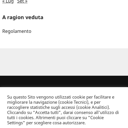
« Lug
Set »
A ragion veduta
Regolamento
Su questo Sito vengono utilizzati cookie per facilitare e
migliorare la navigazione (cookie Tecnici), e per
raccogliere statistiche sugli accessi (cookie Analitici).
Cliccando su “Accetta tutti”, darai consenso all'utilizzo di
Dove non indicato altrimenti quest’opera è distribuita con Licenza
tutti i cookies. Altrimenti puoi cliccare su "Cookie
Creative Commons Attribuzione - Non commerciale - Non opere derivate 2.5 Italia
Settings" per scegliere cosa autorizzare.