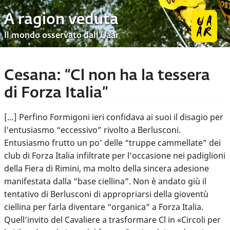
A ragion veduta
Il mondo osservato dall’Uaar
Cesana: “Cl non ha la tessera
di Forza Italia”
[…] Perfino Formigoni ieri confidava ai suoi il disagio per
l’entusiasmo “eccessivo” rivolto a Berlusconi.
Entusiasmo frutto un po’ delle “truppe cammellate” dei
club di Forza Italia infiltrate per l’occasione nei padiglioni
della Fiera di Rimini, ma molto della sincera adesione
manifestata dalla “base ciellina”. Non è andato giù il
tentativo di Berlusconi di appropriarsi della gioventù
ciellina per farla diventare “organica” a Forza Italia.
Quell’invito del Cavaliere a trasformare Cl in «Circoli per