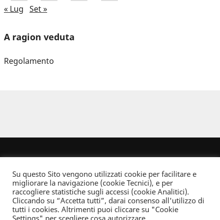
« Lug
Set »
A ragion veduta
Regolamento
Su questo Sito vengono utilizzati cookie per facilitare e
migliorare la navigazione (cookie Tecnici), e per
raccogliere statistiche sugli accessi (cookie Analitici).
Cliccando su “Accetta tutti”, darai consenso all'utilizzo di
Dove non indicato altrimenti quest’opera è distribuita con Licenza
tutti i cookies. Altrimenti puoi cliccare su "Cookie
Creative Commons Attribuzione - Non commerciale - Non opere derivate 2.5 Italia
Settings" per scegliere cosa autorizzare.