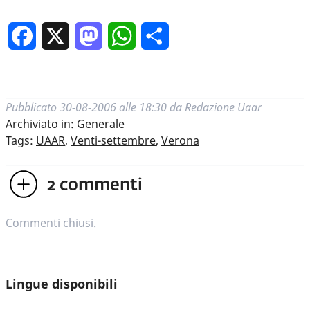
Facebook
X
Mastodon
WhatsApp
Condividi
Pubblicato
30-08-2006 alle 18:30
da
Redazione Uaar
Archiviato in:
Generale
Tags:
UAAR
,
Venti-settembre
,
Verona
2
commenti
Commenti chiusi.
Lingue disponibili