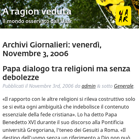
A ragion veduta
Il mondo osservato dall’Uaar
Archivi Giornalieri:
venerdì,
Novembre 3, 2006
Papa dialogo tra religioni ma senza
debolezze
Pubblicati il
Novembre 3rd, 2006
da
admin
sotto
Generale
.
&
«Il rapporto con le altre religioni si rileva costruttivo solo
se si evita ogni ambiguità che indebolisce il contenuto
essenziale della fede cristiana». Lo ha detto Papa
Benedetto XVI durante il suo discorso alla Pontificia
università Gregoriana, l’teneo dei Gesuiti a Roma. «Il
destino dell’uomo senza un riferimento a Dio non può