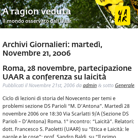
A ragion veduta
Il mondo osservato dall’Uaar
Archivi Giornalieri:
martedì,
Novembre 21, 2006
Roma, 28 novembre, partecipazione
UAAR a conferenza su laicità
Pubblicati il
Novembre 21st, 2006
da
admin
sotto
Generale
.
&
Ciclo di lezioni di storia del Novecento per temi e
problemi sezione DS Parioli “M. D’Antona”. Martedì 28
novembre 2006 ore 18:30 Via Scarlatti 9/A (Sezione DS
Parioli – D’Antona) Roma. 1° incontro: “Laicità”. Relatori:
dott. Francesco S. Paoletti (UAAR) su “Etica e Laicità: le
parole e le cose”; prof. Sandro Baldi, su “Il primo