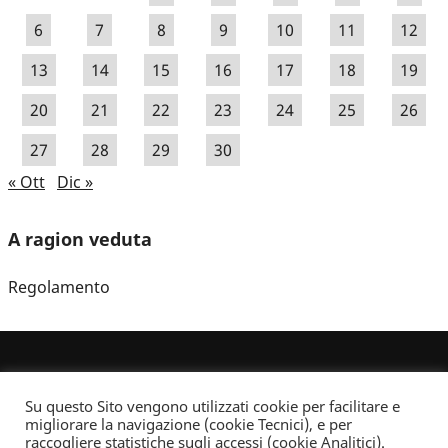
6
7
8
9
10
11
12
13
14
15
16
17
18
19
20
21
22
23
24
25
26
27
28
29
30
« Ott
Dic »
A ragion veduta
Regolamento
Su questo Sito vengono utilizzati cookie per facilitare e
migliorare la navigazione (cookie Tecnici), e per
raccogliere statistiche sugli accessi (cookie Analitici).