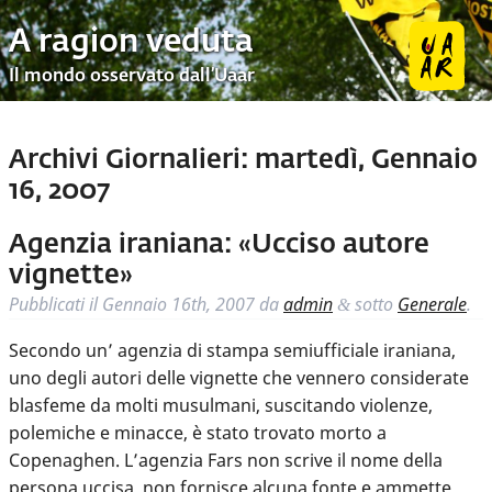
A ragion veduta
Il mondo osservato dall’Uaar
Archivi Giornalieri:
martedì, Gennaio
16, 2007
Agenzia iraniana: «Ucciso autore
vignette»
Pubblicati il
Gennaio 16th, 2007
da
admin
sotto
Generale
.
&
Secondo un’ agenzia di stampa semiufficiale iraniana,
uno degli autori delle vignette che vennero considerate
blasfeme da molti musulmani, suscitando violenze,
polemiche e minacce, è stato trovato morto a
Copenaghen. L’agenzia Fars non scrive il nome della
persona uccisa, non fornisce alcuna fonte e ammette