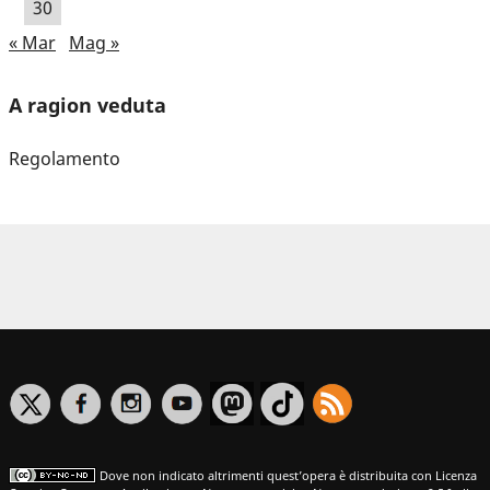
30
« Mar
Mag »
A ragion veduta
Regolamento
Dove non indicato altrimenti quest’opera è distribuita con Licenza