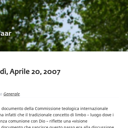
Uaar
ì, Aprile 20, 2007
to
Generale
.
Un documento della Commissione teologica internazionale
 infatti che il tradizionale concetto di limbo – luogo dove i
enza comunione con Dio – riflette una «visione
 Il documento che sancisce questo passo era alla discussione