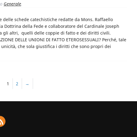
to
Generale
.
ne delle schede catechistiche redatte da Mons. Raffaello
 la Dottrina della Fede e collaboratore del Cardinale Joseph
li altri, quelli delle coppie di fatto e dei diritti civili.
ZIONE DELLE UNIONI DI FATTO ETEROSESSUALI? Perché, tale
unicità, che sola giustifica i diritti che sono propri dei
1
2
→