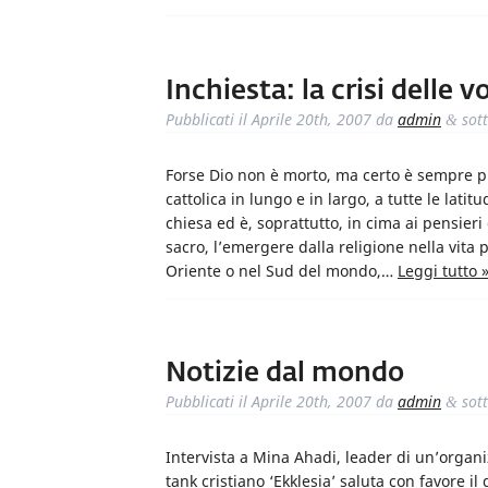
Inchiesta: la crisi delle 
Pubblicati il
Aprile 20th, 2007
da
admin
sot
&
Forse Dio non è morto, ma certo è sempre più
cattolica in lungo e in largo, a tutte le latit
chiesa ed è, soprattutto, in cima ai pensieri 
sacro, l’emergere dalla religione nella vita 
Oriente o nel Sud del mondo,…
Leggi tutto 
Notizie dal mondo
Pubblicati il
Aprile 20th, 2007
da
admin
sot
&
Intervista a Mina Ahadi, leader di un’organi
tank cristiano ‘Ekklesia’ saluta con favore il