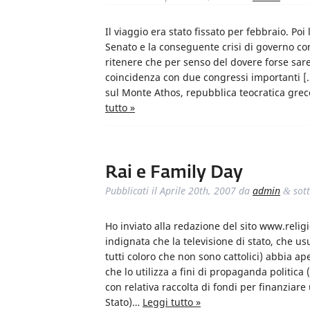
Il viaggio era stato fissato per febbraio. Poi
Senato e la conseguente crisi di governo con 
ritenere che per senso del dovere forse sar
coincidenza con due congressi importanti […
sul Monte Athos, repubblica teocratica grec
tutto »
Rai e Family Day
Pubblicati il
Aprile 20th, 2007
da
admin
sot
&
Ho inviato alla redazione del sito www.religi
indignata che la televisione di stato, che u
tutti coloro che non sono cattolici) abbia a
che lo utilizza a fini di propaganda politica
con relativa raccolta di fondi per finanziare
Stato)…
Leggi tutto »