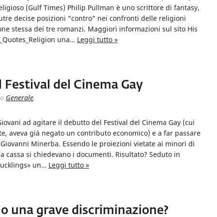
ligioso (Gulf Times) Philip Pullman è uno scrittore di fantasy,
utre decise posizioni “contro” nei confronti delle religioni
ne stessa dei tre romanzi. Maggiori informazioni sul sito His
an_Quotes_Religion una…
Leggi tutto »
 Festival del Cinema Gay
to
Generale
.
 Giovani ad agitare il debutto del Festival del Cinema Gay (cui
rte, aveva già negato un contributo economico) e a far passare
Giovanni Minerba. Essendo le proiezioni vietate ai minori di
lla cassa si chiedevano i documenti. Risultato? Seduto in
 ducklings» un…
Leggi tutto »
no una grave discriminazione?