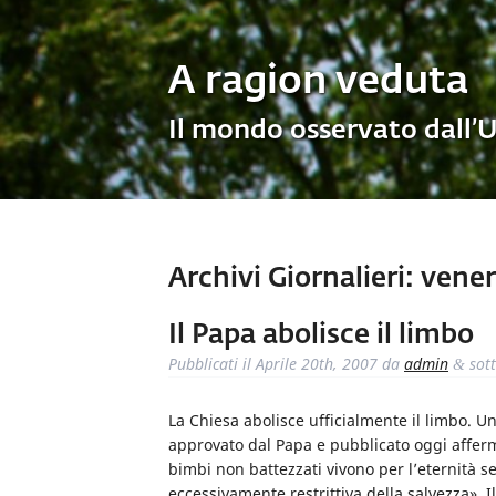
A ragion veduta
Il mondo osservato dall’
Archivi Giornalieri:
venerd
Il Papa abolisce il limbo
Pubblicati il
Aprile 20th, 2007
da
admin
sot
&
La Chiesa abolisce ufficialmente il limbo. 
approvato dal Papa e pubblicato oggi afferma
bimbi non battezzati vivono per l’eternità s
eccessivamente restrittiva della salvezza».