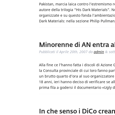
Pakistan, marcia laica contro l’estremismo re
autore della trilogia “His Dark Materials”. N
organizzate e su questo fonda l’ambientazio
Dark Materials: nella sezione Philip Pullm
Minorenne di AN entra al
Pubblicati il
Aprile 20th, 2007
da
admin
sot
&
Alla fine ce l’hanno fatta i discoli di Azione
la Consulta provinciale di cui loro fanno pa
un brutto quarto d’ora al suo organizzatore 
18 anni, ieri hanno deciso di verificare se a
prima fila a godersi il documentario «Ugly
In che senso i DiCo crea