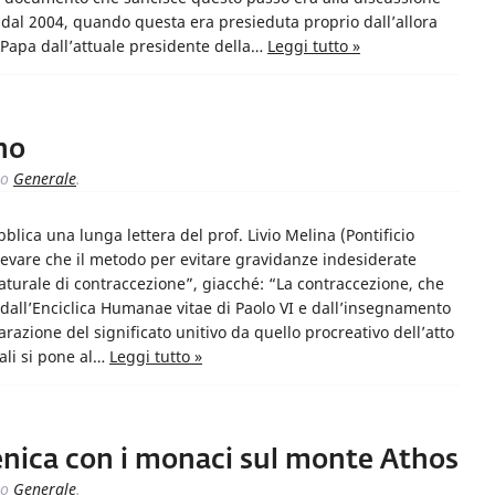
dal 2004, quando questa era presieduta proprio dall’allora
 Papa dall’attuale presidente della…
Leggi tutto »
no
to
Generale
.
bblica una lunga lettera del prof. Livio Melina (Pontificio
 rilevare che il metodo per evitare gravidanze indesiderate
aturale di contraccezione”, giacché: “La contraccezione, che
dall’Enciclica Humanae vitae di Paolo VI e dall’insegnamento
razione del significato unitivo da quello procreativo dell’atto
ali si pone al…
Leggi tutto »
enica con i monaci sul monte Athos
to
Generale
.