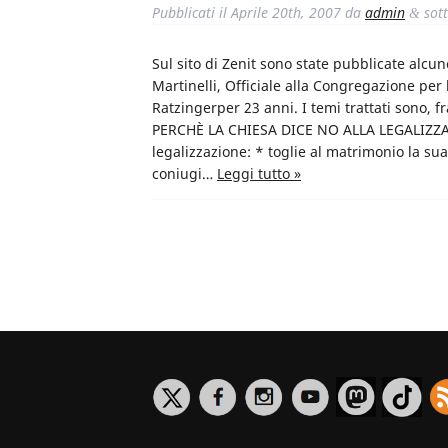
Pubblicati il
Aprile 20th, 2007
da
admin
sot
&
Sul sito di Zenit sono state pubblicate alcu
Martinelli, Officiale alla Congregazione per
Ratzingerper 23 anni. I temi trattati sono, fra g
PERCHÈ LA CHIESA DICE NO ALLA LEGALIZZA
legalizzazione: * toglie al matrimonio la sua 
coniugi…
Leggi tutto »