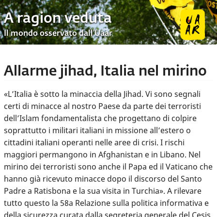
A ragion veduta
Il mondo osservato dall’Uaar
Allarme jihad, Italia nel mirino
«L’Italia è sotto la minaccia della Jihad. Vi sono segnali
certi di minacce al nostro Paese da parte dei terroristi
dell’Islam fondamentalista che progettano di colpire
soprattutto i militari italiani in missione all’estero o
cittadini italiani operanti nelle aree di crisi. I rischi
maggiori permangono in Afghanistan e in Libano. Nel
mirino dei terroristi sono anche il Papa ed il Vaticano che
hanno già ricevuto minacce dopo il discorso del Santo
Padre a Ratisbona e la sua visita in Turchia». A rilevare
tutto questo la 58a Relazione sulla politica informativa e
della sicurezza curata dalla segreteria generale del Cesis