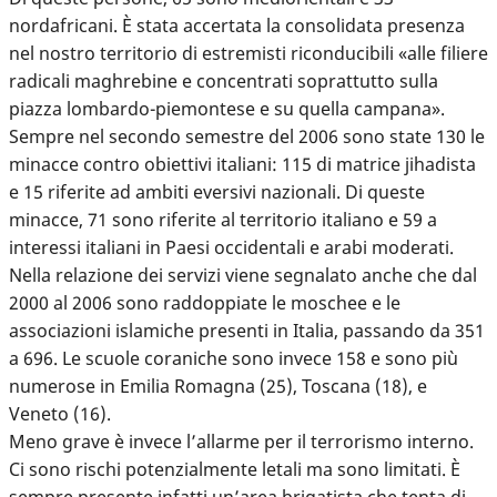
nordafricani. È stata accertata la consolidata presenza
nel nostro territorio di estremisti riconducibili «alle filiere
radicali maghrebine e concentrati soprattutto sulla
piazza lombardo-piemontese e su quella campana».
Sempre nel secondo semestre del 2006 sono state 130 le
minacce contro obiettivi italiani: 115 di matrice jihadista
e 15 riferite ad ambiti eversivi nazionali. Di queste
minacce, 71 sono riferite al territorio italiano e 59 a
interessi italiani in Paesi occidentali e arabi moderati.
Nella relazione dei servizi viene segnalato anche che dal
2000 al 2006 sono raddoppiate le moschee e le
associazioni islamiche presenti in Italia, passando da 351
a 696. Le scuole coraniche sono invece 158 e sono più
numerose in Emilia Romagna (25), Toscana (18), e
Veneto (16).
Meno grave è invece l’allarme per il terrorismo interno.
Ci sono rischi potenzialmente letali ma sono limitati. È
sempre presente infatti un’area brigatista che tenta di