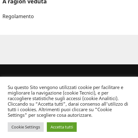
A ragion veduta
Regolamento
Su questo Sito vengono utilizzati cookie per facilitare e
migliorare la navigazione (cookie Tecnici), e per
raccogliere statistiche sugli accessi (cookie Analitici).
Cliccando su “Accetta tutti”, darai consenso all'utilizzo di
Dove non indicato altrimenti quest’opera è distribuita con Licenza
tutti i cookies. Altrimenti puoi cliccare su "Cookie
Creative Commons Attribuzione - Non commerciale - Non opere derivate 2.5 Italia
Settings" per scegliere cosa autorizzare.
Informativa sulla privacy
Cookie Settings
Accetta tutti