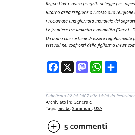
Regno Unito, nuovi progetti di legge per impedi
Ritorno della religione o ricorso alla religio
Proclamata una giornata mondiale dei sopravvis
Le frontiere tra umanità e animalità (Gary L. 
Un uomo che sostiene di essere regolarmente po
sessuali nei confronti della figliastra (
news.com
Facebook
X
Mastodon
WhatsApp
Condivi
Pubblicato
22-04-2007 alle 14:00
da
Redazion
Archiviato in:
Generale
Tags:
laicità
,
Summum
,
USA
5
commenti