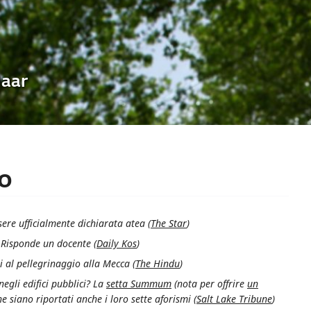
Uaar
o
sere ufficialmente dichiarata atea (
The Star
)
? Risponde un docente (
Daily Kos
)
i al pellegrinaggio alla Mecca (
The Hindu
)
gli edifici pubblici? La
setta Summum
(nota per offrire
un
he siano riportati anche i loro sette aforismi (
Salt Lake Tribune
)