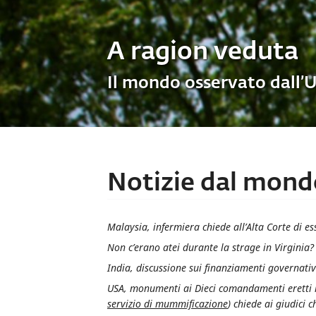
A ragion veduta
Il mondo osservato dall’
Notizie dal mond
Malaysia, infermiera chiede all’Alta Corte di es
Non c’erano atei durante la strage in Virginia
India, discussione sui finanziamenti governativ
USA, monumenti ai Dieci comandamenti eretti ne
servizio di mummificazione
) chiede ai giudici c