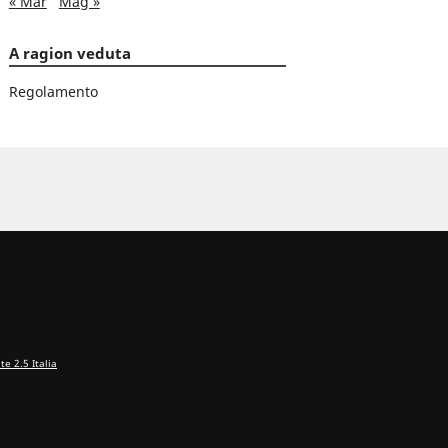
« Mar
Mag »
A ragion veduta
Regolamento
e 2.5 Italia