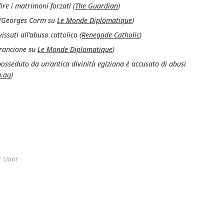
re i matrimoni forzati (
The Guardian
)
ne (Georges Corm su
Le Monde Diplomatique
)
suti all’abuso cattolico (
Renegade Catholic
)
Francione su
Le Monde Diplomatique
)
sseduto da un’antica divinità egiziana è accusato di abusi
.au
)
di
e Uaar