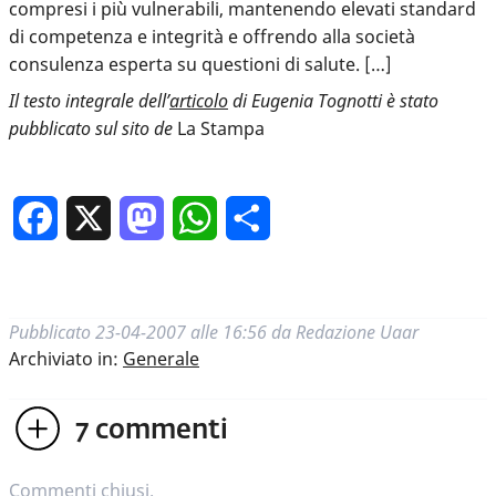
compresi i più vulnerabili, mantenendo elevati standard
di competenza e integrità e offrendo alla società
consulenza esperta su questioni di salute. […]
Il testo integrale dell’
articolo
di Eugenia Tognotti è stato
pubblicato sul sito de
La Stampa
Facebook
X
Mastodon
WhatsApp
Condividi
Pubblicato
23-04-2007 alle 16:56
da
Redazione Uaar
Archiviato in:
Generale
7
commenti
Commenti chiusi.