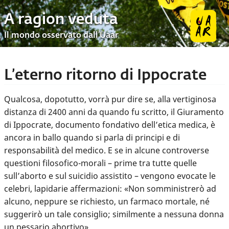
A ragion veduta
Il mondo osservato dall’Uaar
L’eterno ritorno di Ippocrate
Qualcosa, dopotutto, vorrà pur dire se, alla vertiginosa
distanza di 2400 anni da quando fu scritto, il Giuramento
di Ippocrate, documento fondativo dell’etica medica, è
ancora in ballo quando si parla di principi e di
responsabilità del medico. E se in alcune controverse
questioni filosofico-morali – prime tra tutte quelle
sull’aborto e sul suicidio assistito – vengono evocate le
celebri, lapidarie affermazioni: «Non somministrerò ad
alcuno, neppure se richiesto, un farmaco mortale, né
suggerirò un tale consiglio; similmente a nessuna donna
un pessario abortivo».