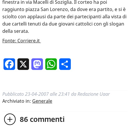
finestra in via Macelli di Soziglia. Il corteo ha poi
raggiunto piazza San Lorenzo, da dove era partito, e si è
sciolto con applausi da parte dei partecipanti alla vista di
due cartelli tenuti da due giovani cattolici con gli slogan
della serata.
Fonte: Corriere.it
Facebook
X
Mastodon
WhatsApp
Condividi
Pubblicato
23-04-2007 alle 23:41
da
Redazione Uaar
Archiviato in:
Generale
86
commenti