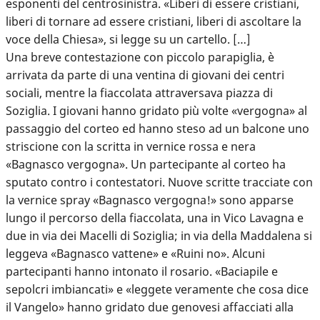
esponenti del centrosinistra. «Liberi di essere cristiani,
liberi di tornare ad essere cristiani, liberi di ascoltare la
voce della Chiesa», si legge su un cartello. […]
Una breve contestazione con piccolo parapiglia, è
arrivata da parte di una ventina di giovani dei centri
sociali, mentre la fiaccolata attraversava piazza di
Soziglia. I giovani hanno gridato più volte «vergogna» al
passaggio del corteo ed hanno steso ad un balcone uno
striscione con la scritta in vernice rossa e nera
«Bagnasco vergogna». Un partecipante al corteo ha
sputato contro i contestatori. Nuove scritte tracciate con
la vernice spray «Bagnasco vergogna!» sono apparse
lungo il percorso della fiaccolata, una in Vico Lavagna e
due in via dei Macelli di Soziglia; in via della Maddalena si
leggeva «Bagnasco vattene» e «Ruini no». Alcuni
partecipanti hanno intonato il rosario. «Baciapile e
sepolcri imbiancati» e «leggete veramente che cosa dice
il Vangelo» hanno gridato due genovesi affacciati alla