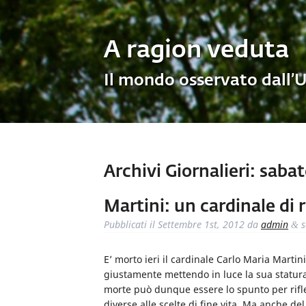
A ragion veduta
Il mondo osservato dall’
Archivi Giornalieri:
sabato
Martini: un cardinale di r
Pubblicati il
Settembre 1st, 2012
da
admin
s
&
E’ morto ieri il cardinale Carlo Maria Martin
giustamente mettendo in luce la sua statura
morte può dunque essere lo spunto per rifle
diverse alle scelte di fine vita. Ma anche de