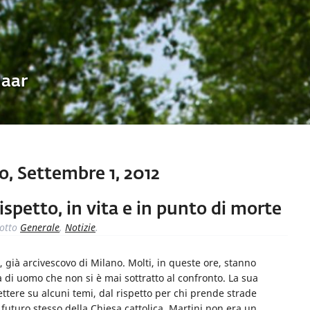
Uaar
, Settembre 1, 2012
ispetto, in vita e in punto di morte
otto
Generale
,
Notizie
.
i, già arcivescovo di Milano. Molti, in queste ore, stanno
 di uomo che non si è mai sottratto al confronto. La sua
ttere su alcuni temi, dal rispetto per chi prende strade
l futuro stesso della Chiesa cattolica. Martini non era un