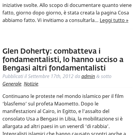
iniziative svolte. Allo scopo di documentare quanto viene
fatto, giorno dopo giorno, è stata creata la pagina Cosa
abbiamo fatto. Vi invitiamo a consultarla…
Leggi tutto »
Glen Doherty: combatteva i
fondamentalisti, lo hanno ucciso a
Bengasi altri fondamentalisti
Pubblicati il
Settembre 17th, 2012
da
admin
sotto
&
Generale
,
Notizie
.
Continuano le proteste nel mondo islamico per il film
‘blasfemo’ sul profeta Maometto. Dopo le
manifestazioni al Cairo, in Egitto, e l’assalto del
consolato Usa a Bengasi in Libia, la mobilitazione si è
allargata ad altri paesi in un venerdì ‘di rabbia’.
Integralisti islamici che hanno causato scontri anche a