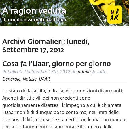
A ragion veduta
Il mondo osservato dall’Uaar
Archivi Giornalieri:
lunedì,
Settembre 17, 2012
Cosa fa l’Uaar, giorno per giorno
Pubblicati il
Settembre 17th, 2012
da
admin
sotto
&
Generale
,
Notizie
,
UAAR
.
Lo stato della laicità, in Italia, è in condizioni disarmanti.
Anche i diritti civili dei non credenti sono
quotidianamente disattesi. L’impegno a cui è chiamata
l’Uaar non è di dunque poco conto ma, nei limiti delle
sue possibilità, non se ne sta certo con le mani in mano e
cerca costantemente di aumentare il numero delle