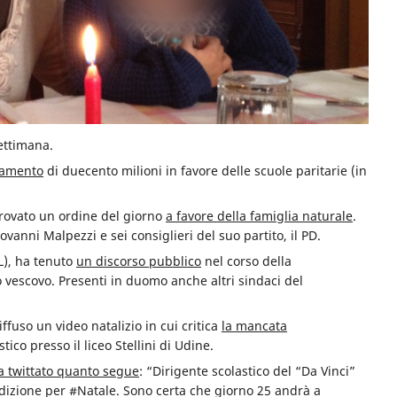
ettimana.
iamento
di duecento milioni in favore delle scuole paritarie (in
provato un ordine del giorno
a favore della famiglia naturale
.
ovanni Malpezzi e sei consiglieri del suo partito, il PD.
L), ha tenuto
un discorso pubblico
nel corso della
 vescovo. Presenti in duomo anche altri sindaci del
ffuso un video natalizio in cui critica
la mancata
tico presso il liceo Stellini di Udine.
a twittato quanto segue
: “Dirigente scolastico del “Da Vinci”
izione per #Natale. Sono certa che giorno 25 andrà a