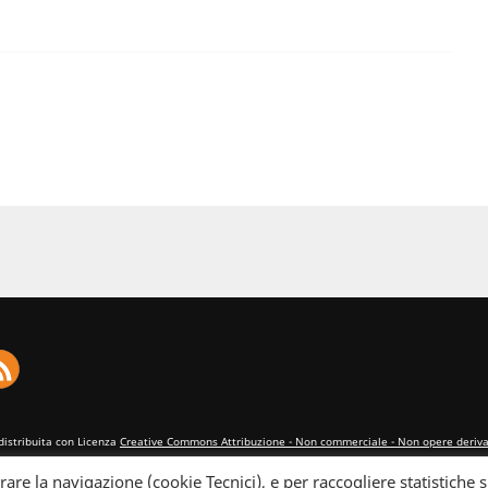
distribuita con Licenza
Creative Commons Attribuzione - Non commerciale - Non opere derivat
rare la navigazione (cookie Tecnici), e per raccogliere statistiche s