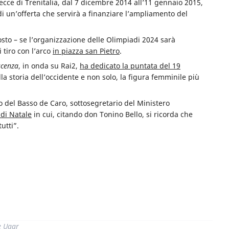
ecce di Trenitalia, dal 7 dicembre 2014 all’11 gennaio 2015,
di un’offerta che servirà a finanziare l’ampliamento del
osto – se l’organizzazione delle Olimpiadi 2024 sarà
 tiro con l’arco
in piazza san Pietro
.
scenza
, in onda su Rai2,
ha dedicato la puntata del 19
a storia dell’occidente e non solo, la figura femminile più
 del Basso de Caro, sottosegretario del Ministero
 di Natale
in cui, citando don Tonino Bello, si ricorda che
utti”.
di
e Uaar