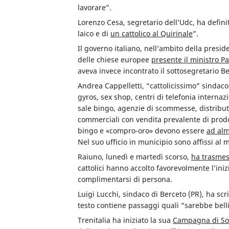
lavorare”.
Lorenzo Cesa, segretario dell’Udc, ha defini
laico e di
un cattolico al Quirinale
”.
Il governo italiano, nell’ambito della presi
delle chiese europee
presente il ministro Pa
aveva invece incontrato il sottosegretario B
Andrea Cappelletti, “cattolicissimo” sindaco 
gyros, sex shop, centri di telefonia interna
sale bingo, agenzie di scommesse, distributo
commerciali con vendita prevalente di prodot
bingo e «compro-oro» devono essere
ad alm
Nel suo ufficio in municipio sono affissi al 
Raiuno, lunedì e martedì scorso,
ha trasme
cattolici hanno accolto favorevolmente l’iniz
complimentarsi di persona.
Luigi Lucchi, sindaco di Berceto (PR), ha scr
testo contiene passaggi quali “sarebbe belli
Trenitalia ha iniziato la sua
Campagna di Sol