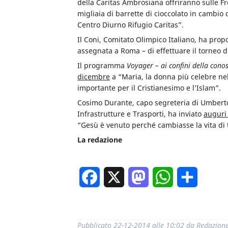
della Caritas Ambrosiana offriranno sulle Fr
migliaia di barrette di cioccolato in cambio 
Centro Diurno Rifugio Caritas”.
Il Coni, Comitato Olimpico Italiano, ha prop
assegnata a Roma – di effettuare il torneo di
Il programma
Voyager – ai confini della cono
dicembre
a “Maria, la donna più celebre nell
importante per il Cristianesimo e l’Islam”.
Cosimo Durante, capo segreteria di Umberto
Infrastrutture e Trasporti, ha inviato
auguri
“Gesù è venuto perché cambiasse la vita di t
La redazione
Facebook
X
Mastodon
WhatsApp
Condivi
Pubblicato
22-12-2014 alle 10:02
da
Redazion