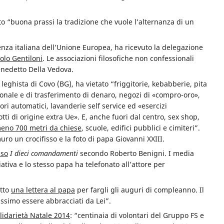
to “buona prassi la tradizione che vuole l’alternanza di un
denza italiana dell’Unione Europea, ha ricevuto la delegazione
olo Gentiloni
. Le associazioni filosofiche non confessionali
enedetto Della Vedova.
leghista di Covo (BG), ha vietato “friggitorie, kebabberie, pita
zionale e di trasferimento di denaro, negozi di «compro-oro»,
ri automatici, lavanderie self service ed «esercizi
ti di origine extra Ue». E, anche fuori dal centro, sex shop,
eno 700 metri da chiese
, scuole, edifici pubblici e cimiteri”.
muro un crocifisso e la foto di papa Giovanni XXIII.
sso
I dieci comandamenti
secondo Roberto Benigni. I media
iativa e lo stesso papa ha telefonato all’attore per
itto
una lettera al papa
per fargli gli auguri di compleanno. Il
ssimo essere abbracciati da Lei”.
idarietà Natale 2014
: “centinaia di volontari del Gruppo FS e