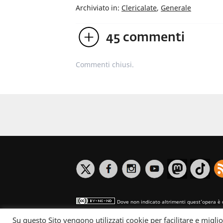
Archiviato in:
Clericalate
,
Generale
45
commenti
Commenti chiusi.
Dove non indicato altrimenti quest’opera è 
Su questo Sito vengono utilizzati cookie per facilitare e miglio