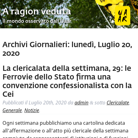
A ragion veduta
Il mondo osservato dall’Uaar
Archivi Giornalieri:
lunedì, Luglio 20,
2020
La clericalata della settimana, 29: le
Ferrovie dello Stato firma una
convenzione confessionalista con la
Cei
Pubblicati il
Luglio 20th, 2020
da
admin
sotto
Clericalate
,
&
Generale
,
Notizie
.
Ogni settimana pubblichiamo una cartolina dedicata
all’affermazione o all’atto più clericale della settimana