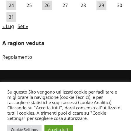
24
25
26
27
28
29
30
31
« Lug
Set »
A ragion veduta
Regolamento
Su questo Sito vengono utilizzati cookie per facilitare e
migliorare la navigazione (cookie Tecnici), e per
raccogliere statistiche sugli accessi (cookie Analitici).
Cliccando su “Accetta tutti”, darai consenso all'utilizzo di
Dove non indicato altrimenti quest’opera è distribuita con Licenza
tutti i cookies. Altrimenti puoi cliccare su "Cookie
Creative Commons Attribuzione - Non commerciale - Non opere derivate 2.5 Italia
Settings" per scegliere cosa autorizzare.
Informativa sulla privacy
Cookie Settings
Accetta tutti