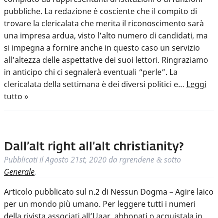
pubbliche. La redazione è cosciente che il compito di
trovare la clericalata che merita il riconoscimento sarà
una impresa ardua, visto l’alto numero di candidati, ma
si impegna a fornire anche in questo caso un servizio
all’altezza delle aspettative dei suoi lettori. Ringraziamo
in anticipo chi ci segnalerà eventuali “perle”. La
clericalata della settimana è dei diversi politici e…
Leggi
tutto »
Dall’alt right all’alt christianity?
Pubblicati il
Agosto 21st, 2020
da
rgrendene
sotto
&
Generale
.
Articolo pubblicato sul n.2 di Nessun Dogma – Agire laico
per un mondo più umano. Per leggere tutti i numeri
della rivista associati all’Uaar, abbonati o acquistala in