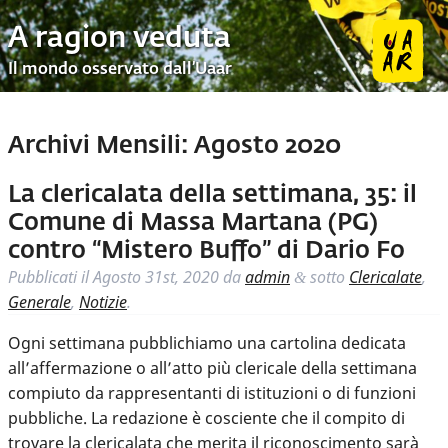
A ragion veduta
Il mondo osservato dall’Uaar
Archivi Mensili:
Agosto 2020
La clericalata della settimana, 35: il
Comune di Massa Martana (PG)
contro “Mistero Buffo” di Dario Fo
Pubblicati il
Agosto 31st, 2020
da
admin
sotto
Clericalate
,
&
Generale
,
Notizie
.
Ogni settimana pubblichiamo una cartolina dedicata
all’affermazione o all’atto più clericale della settimana
compiuto da rappresentanti di istituzioni o di funzioni
pubbliche. La redazione è cosciente che il compito di
trovare la clericalata che merita il riconoscimento sarà