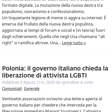
formato digitale. La mutazione della nuova destra tra
populismo, sovranismo e confessionalismo.
Un’inquietante legione di meme si aggira su internet. È
emersa dal frullato della nuova destra populista,
aggiornata ai tempi di forum e social e (in teoria) fuori
dagli schieramenti. Quella che negli Usa chiamano “alt
right” si ramifica altrove. Una…
Leggi tutto »
Polonia: il governo italiano chieda la
liberazione di attivista LGBTI
Pubblicati il
Agosto 21st, 2020
da
rgrendene
sotto
&
Comunicati
,
Generale
.
Ventisette associazioni scrivono una lettera aperta al
governo italiano per chiedere che interceda per la
liberazione immediata Margot Szustowicz, l’attivista