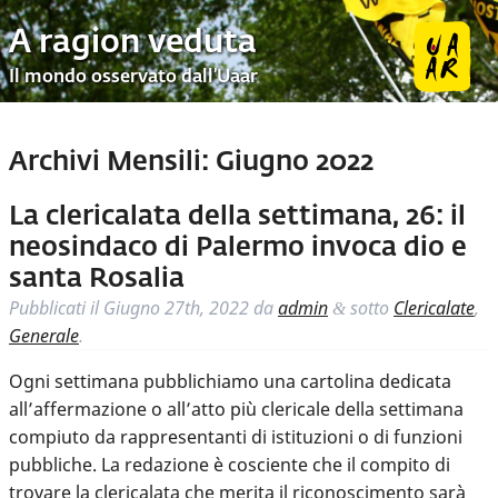
A ragion veduta
Il mondo osservato dall’Uaar
Archivi Mensili:
Giugno 2022
La clericalata della settimana, 26: il
neosindaco di Palermo invoca dio e
santa Rosalia
Pubblicati il
Giugno 27th, 2022
da
admin
sotto
Clericalate
,
&
Generale
.
Ogni settimana pubblichiamo una cartolina dedicata
all’affermazione o all’atto più clericale della settimana
compiuto da rappresentanti di istituzioni o di funzioni
pubbliche. La redazione è cosciente che il compito di
trovare la clericalata che merita il riconoscimento sarà