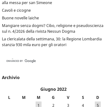
alla messa per san Simeone
Cavoli e cicogne
Buone novelle laiche
Mangiare senza dogmi? Cibo, religione e pseudoscienza
sul n. 4/2026 della rivista Nessun Dogma
La clericalata della settimana, 30: la Regione Lombardia
stanzia 930 mila euro per gli oratori
Archivio
Giugno 2022
L
M
M
G
V
S
D
1
2
3
4
5