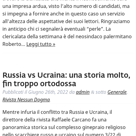
una impresa ardua, visto l’alto numero di candidati, ma
si impegna a fornire anche in questo caso un servizio
all’altezza delle aspettative dei suoi lettori. Ringraziamo
in anticipo chi ci segnalerà eventuali “perle”. La
clericalata della settimana è del neosindaco palermitano
Roberto…
Leggi tutto »
Russia vs Ucraina: una storia molto,
fin troppo ortodossa
Pubblicati il
Giugno 26th, 2022
da
admin
sotto
Generale
,
&
Rivista Nessun Dogma
.
Mentre infuria il conflitto tra Russia e Ucraina, il
direttore della rivista Raffaele Carcano fa una
panoramica storica sul complesso ginepraio religioso
nello scacchiere russo e ucraino sul numero 3/22 di