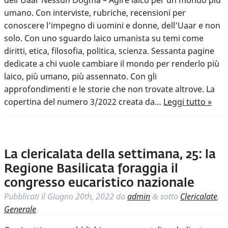
dell’Uaar Nessun Dogma – Agire laico per un mondo più
umano. Con interviste, rubriche, recensioni per
conoscere l’impegno di uomini e donne, dell’Uaar e non
solo. Con uno sguardo laico umanista su temi come
diritti, etica, filosofia, politica, scienza. Sessanta pagine
dedicate a chi vuole cambiare il mondo per renderlo più
laico, più umano, più assennato. Con gli
approfondimenti e le storie che non trovate altrove. La
copertina del numero 3/2022 creata da…
Leggi tutto »
La clericalata della settimana, 25: la
Regione Basilicata foraggia il
congresso eucaristico nazionale
Pubblicati il
Giugno 20th, 2022
da
admin
sotto
Clericalate
,
&
Generale
.