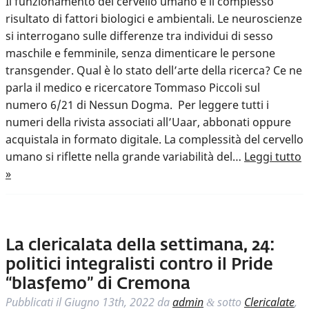
Il funzionamento del cervello umano è il complesso
risultato di fattori biologici e ambientali. Le neuroscienze
si interrogano sulle differenze tra individui di sesso
maschile e femminile, senza dimenticare le persone
transgender. Qual è lo stato dell’arte della ricerca? Ce ne
parla il medico e ricercatore Tommaso Piccoli sul
numero 6/21 di Nessun Dogma. Per leggere tutti i
numeri della rivista associati all’Uaar, abbonati oppure
acquistala in formato digitale. La complessità del cervello
umano si riflette nella grande variabilità del…
Leggi tutto
»
La clericalata della settimana, 24:
politici integralisti contro il Pride
“blasfemo” di Cremona
Pubblicati il
Giugno 13th, 2022
da
admin
sotto
Clericalate
,
&