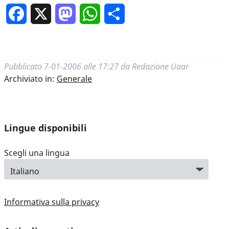
Facebook
X
Mastodon
WhatsApp
Condividi
Pubblicato
7-01-2006 alle 17:27
da
Redazione Uaar
Archiviato in:
Generale
Lingue disponibili
Scegli una lingua
Informativa sulla privacy