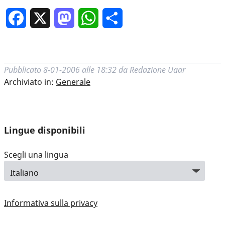
Facebook
X
Mastodon
WhatsApp
Condividi
Pubblicato
8-01-2006 alle 18:32
da
Redazione Uaar
Archiviato in:
Generale
Lingue disponibili
Scegli una lingua
Informativa sulla privacy