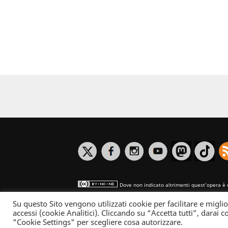
Dove non indicato altrimenti quest’opera è 
Su questo Sito vengono utilizzati cookie per facilitare e miglio
Informativa sulla privacy
accessi (cookie Analitici). Cliccando su “Accetta tutti”, darai co
"Cookie Settings" per scegliere cosa autorizzare.