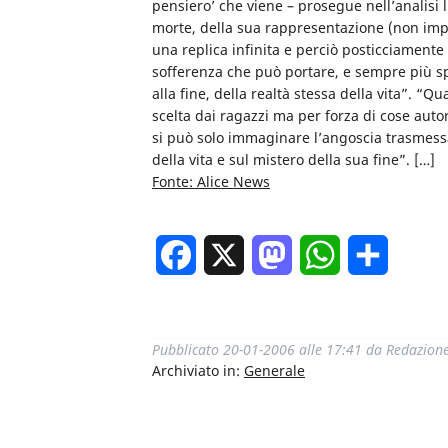
pensiero’ che viene – prosegue nell’analisi 
morte, della sua rappresentazione (non impor
una replica infinita e perciò posticciamente 
sofferenza che può portare, e sempre più spes
alla fine, della realtà stessa della vita”. “
scelta dai ragazzi ma per forza di cose autor
si può solo immaginare l’angoscia trasmessa 
della vita e sul mistero della sua fine”. […]
Fonte: Alice News
Facebook
X
Mastodon
WhatsApp
Condivi
Pubblicato
20-01-2006 alle 17:41
da
Redazion
Archiviato in:
Generale