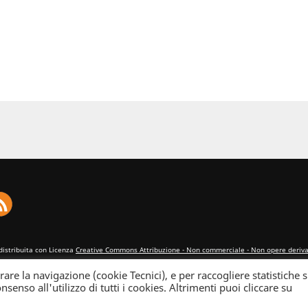
distribuita con Licenza
Creative Commons Attribuzione - Non commerciale - Non opere derivat
rare la navigazione (cookie Tecnici), e per raccogliere statistiche s
nsenso all'utilizzo di tutti i cookies. Altrimenti puoi cliccare su