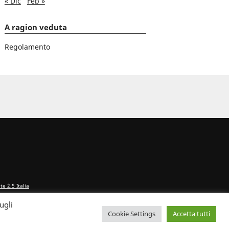
« Dic
Feb »
A ragion veduta
Regolamento
e 2.5 Italia
ugli
Cookie Settings
Accetta tutti