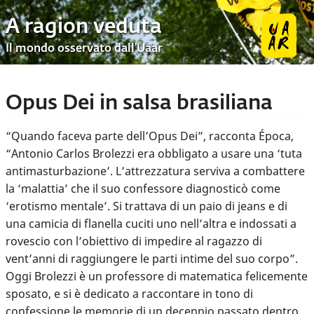
A ragion veduta
Il mondo osservato dall’Uaar
Opus Dei in salsa brasiliana
“Quando faceva parte dell’Opus Dei”, racconta Época,
“Antonio Carlos Brolezzi era obbligato a usare una ‘tuta
antimasturbazione’. L’attrezzatura serviva a combattere
la ‘malattia’ che il suo confessore diagnosticò come
‘erotismo mentale’. Si trattava di un paio di jeans e di
una camicia di flanella cuciti uno nell’altra e indossati a
rovescio con l’obiettivo di impedire al ragazzo di
vent’anni di raggiungere le parti intime del suo corpo”.
Oggi Brolezzi è un professore di matematica felicemente
sposato, e si è dedicato a raccontare in tono di
confessione le memorie di un decennio passato dentro