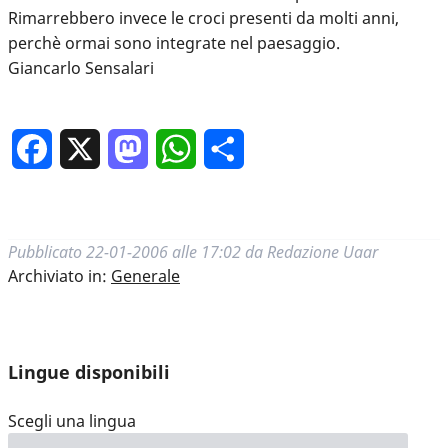
Rimarrebbero invece le croci presenti da molti anni,
perchè ormai sono integrate nel paesaggio.
Giancarlo Sensalari
Facebook
X
Mastodon
WhatsApp
Condividi
Pubblicato
22-01-2006 alle 17:02
da
Redazione Uaar
Archiviato in:
Generale
Lingue disponibili
Scegli una lingua