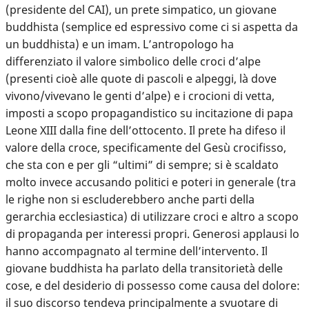
(presidente del CAI), un prete simpatico, un giovane
buddhista (semplice ed espressivo come ci si aspetta da
un buddhista) e un imam. L’antropologo ha
differenziato il valore simbolico delle croci d’alpe
(presenti cioè alle quote di pascoli e alpeggi, là dove
vivono/vivevano le genti d’alpe) e i crocioni di vetta,
imposti a scopo propagandistico su incitazione di papa
Leone XIII dalla fine dell’ottocento. Il prete ha difeso il
valore della croce, specificamente del Gesù crocifisso,
che sta con e per gli “ultimi” di sempre; si è scaldato
molto invece accusando politici e poteri in generale (tra
le righe non si escluderebbero anche parti della
gerarchia ecclesiastica) di utilizzare croci e altro a scopo
di propaganda per interessi propri. Generosi applausi lo
hanno accompagnato al termine dell’intervento. Il
giovane buddhista ha parlato della transitorietà delle
cose, e del desiderio di possesso come causa del dolore:
il suo discorso tendeva principalmente a svuotare di