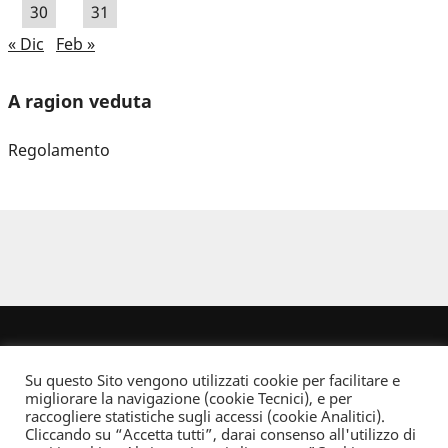
30
31
« Dic
Feb »
A ragion veduta
Regolamento
Su questo Sito vengono utilizzati cookie per facilitare e
migliorare la navigazione (cookie Tecnici), e per
raccogliere statistiche sugli accessi (cookie Analitici).
Cliccando su “Accetta tutti”, darai consenso all'utilizzo di
Dove non indicato altrimenti quest’opera è distribuita con Licenza