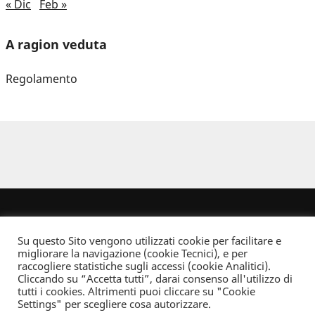
« Dic
Feb »
A ragion veduta
Regolamento
Su questo Sito vengono utilizzati cookie per facilitare e
migliorare la navigazione (cookie Tecnici), e per
raccogliere statistiche sugli accessi (cookie Analitici).
Cliccando su “Accetta tutti”, darai consenso all'utilizzo di
Dove non indicato altrimenti quest’opera è distribuita con Licenza
tutti i cookies. Altrimenti puoi cliccare su "Cookie
Creative Commons Attribuzione - Non commerciale - Non opere derivate 2.5 Italia
Settings" per scegliere cosa autorizzare.