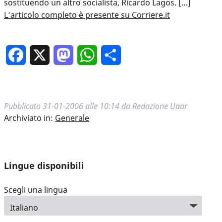
sostituendo un altro socialista, Ricardo Lagos. […]
L’articolo completo è presente su Corriere.it
Facebook
X
Mastodon
WhatsApp
Condividi
Pubblicato
31-01-2006 alle 10:14
da
Redazione Uaar
Archiviato in:
Generale
Lingue disponibili
Scegli una lingua