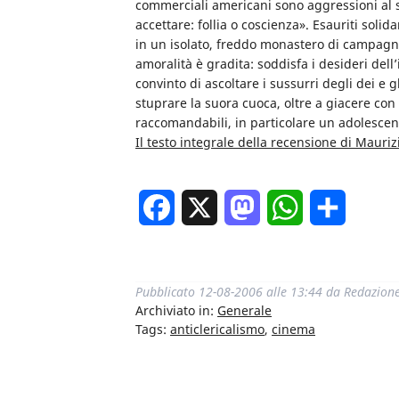
commerciali americani sono aggressioni al s
accettare: follia o coscienza». Esauriti soli
in un isolato, freddo monastero di campagna
amoralità è gradita: soddisfa i desideri dell
convinto di ascoltare i sussurri degli dei e
stuprare la suora cuoca, oltre a giacere con
raccomandabili, in particolare un adolescen
Il testo integrale della recensione di Mauriz
Facebook
X
Mastodon
WhatsApp
Condivi
Pubblicato
12-08-2006 alle 13:44
da
Redazion
Archiviato in:
Generale
Tags:
anticlericalismo
,
cinema