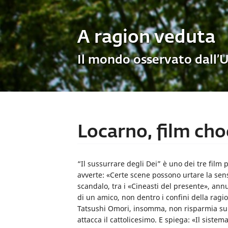
A ragion veduta
Il mondo osservato dall’
Locarno, film choc
“Il sussurrare degli Dei” è uno dei tre film 
avverte: «Certe scene possono urtare la sens
scandalo, tra i «Cineasti del presente», annu
di un amico, non dentro i confini della rag
Tatsushi Omori, insomma, non risparmia sul 
attacca il cattolicesimo. E spiega: «Il sistem