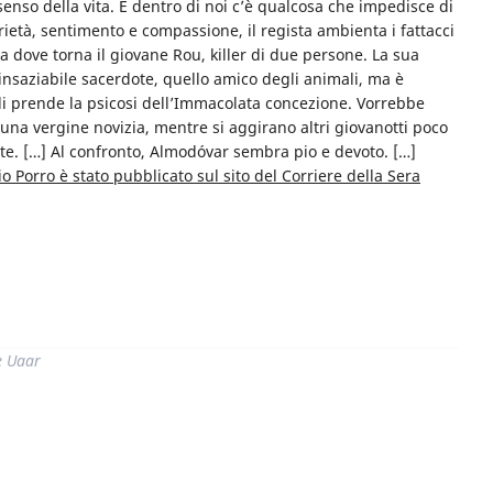
enso della vita. E dentro di noi c’è qualcosa che impedisce di
darietà, sentimento e compassione, il regista ambienta i fattacci
 dove torna il giovane Rou, killer di due persone. La sua
’insaziabile sacerdote, quello amico degli animali, ma è
 gli prende la psicosi dell’Immacolata concezione. Vorrebbe
 una vergine novizia, mentre si aggirano altri giovanotti poco
te. […] Al confronto, Almodóvar sembra pio e devoto. […]
io Porro è stato pubblicato sul sito del Corriere della Sera
di
e Uaar