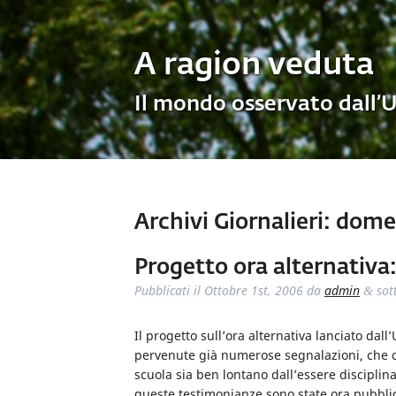
A ragion veduta
Il mondo osservato dall’
Archivi Giornalieri:
domen
Progetto ora alternativa
Pubblicati il
Ottobre 1st, 2006
da
admin
sot
&
Il progetto sull’ora alternativa lanciato dal
pervenute già numerose segnalazioni, che c
scuola sia ben lontano dall’essere disciplin
queste testimonianze sono state ora pubbli