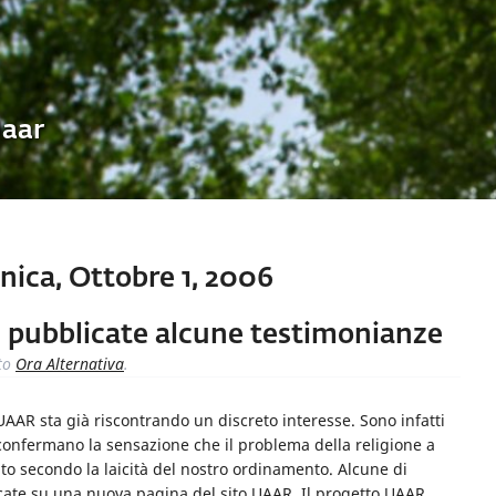
Uaar
ica, Ottobre 1, 2006
: pubblicate alcune testimonianze
to
Ora Alternativa
.
l’UAAR sta già riscontrando un discreto interesse. Sono infatti
onfermano la sensazione che il problema della religione a
ato secondo la laicità del nostro ordinamento. Alcune di
cate su una nuova pagina del sito UAAR. Il progetto UAAR