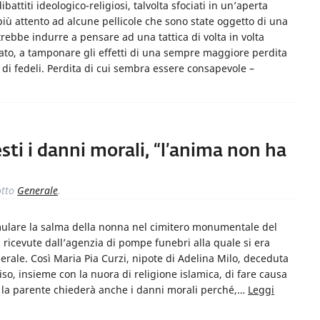
battiti ideologico-religiosi, talvolta sfociati in un’aperta
 attento ad alcune pellicole che sono state oggetto di una
trebbe indurre a pensare ad una tattica di volta in volta
tato, a tamponare gli effetti di una sempre maggiore perdita
 di fedeli. Perdita di cui sembra essere consapevole –
ti i danni morali, “l’anima non ha
tto
Generale
.
umulare la salma della nonna nel cimitero monumentale del
 ricevute dall’agenzia di pompe funebri alla quale si era
erale. Così Maria Pia Curzi, nipote di Adelina Milo, deceduta
iso, insieme con la nuora di religione islamica, di fare causa
e la parente chiederà anche i danni morali perché,…
Leggi