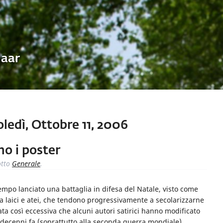
Uaar
edì, Ottobre 11, 2006
no i poster
tto
Generale
.
tempo lanciato una battaglia in difesa del Natale, visto come
a laici e atei, che tendono progressivamente a secolarizzarne
tata così eccessiva che alcuni autori satirici hanno modificato
i decenni fa (soprattutto alla seconda guerra mondiale)