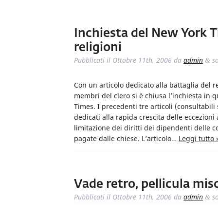
Inchiesta del New York T
religioni
Pubblicati il
Ottobre 11th, 2006
da
admin
so
&
Con un articolo dedicato alla battaglia del 
membri del clero si è chiusa l’inchiesta in 
Times. I precedenti tre articoli (consultabili
dedicati alla rapida crescita delle eccezioni 
limitazione dei diritti dei dipendenti delle 
pagate dalle chiese. L’articolo…
Leggi tutto 
Vade retro, pellicula mis
Pubblicati il
Ottobre 11th, 2006
da
admin
so
&