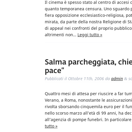
Il cinema è spesso stato al centro di accesi di
quanto temporanea censura. Uno sguardo più
fiera opposizione ecclesiastico-religiosa, po
mirata, da parte della nostra Religione di S
di appeal nei confronti del proprio pubblico
altrimenti non…
Leggi tutto »
Salma parcheggiata, chies
pace”
Pubblicati il
Ottobre 11th, 2006
da
admin
so
&
Quattro mesi di attesa per riuscire a far t
Verano, a Roma, nonostante le assicurazioni
rivolta sborsando cinquemila euro per il fun
nello scorso marzo all’età di 99 anni, ha dec
all’agenzia di pompe funebri. In particolar
tutto »