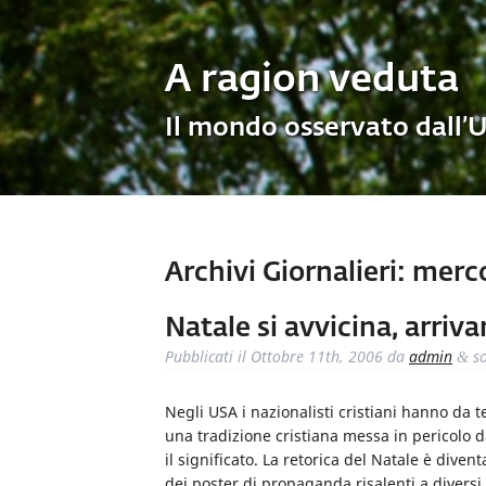
A ragion veduta
Il mondo osservato dall’
Archivi Giornalieri:
mercol
Natale si avvicina, arriva
Pubblicati il
Ottobre 11th, 2006
da
admin
so
&
Negli USA i nazionalisti cristiani hanno da 
una tradizione cristiana messa in pericolo d
il significato. La retorica del Natale è diven
dei poster di propaganda risalenti a divers