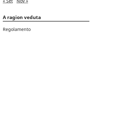
« Set
Nov »
A ragion veduta
Regolamento