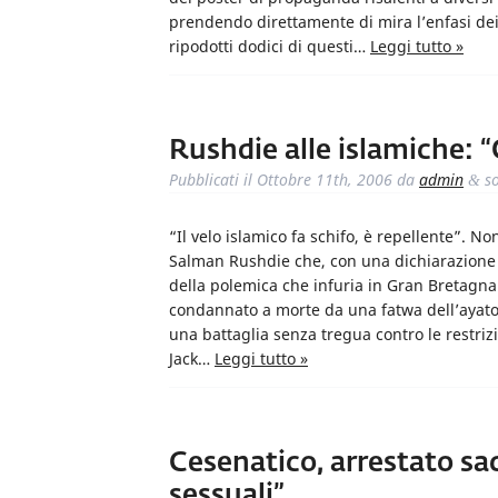
prendendo direttamente di mira l’enfasi dei 
ripodotti dodici di questi…
Leggi tutto »
Rushdie alle islamiche: “G
Pubblicati il
Ottobre 11th, 2006
da
admin
so
&
“Il velo islamico fa schifo, è repellente”. No
Salman Rushdie che, con una dichiarazione 
della polemica che infuria in Gran Bretagna. 
condannato a morte da una fatwa dell’ayatoll
una battaglia senza tregua contro le restrizi
Jack…
Leggi tutto »
Cesenatico, arrestato sa
sessuali”