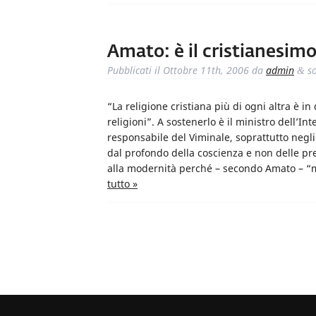
Amato: è il cristianesimo
Pubblicati il
Ottobre 11th, 2006
da
admin
so
&
“La religione cristiana più di ogni altra è i
religioni”. A sostenerlo è il ministro dell’Int
responsabile del Viminale, soprattutto negl
dal profondo della coscienza e non delle pres
alla modernità perché – secondo Amato – “mo
tutto »