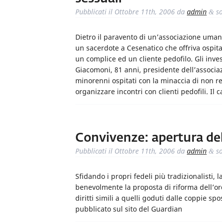
Pubblicati il
Ottobre 11th, 2006
da
admin
so
&
Dietro il paravento di un’associazione umani
un sacerdote a Cesenatico che offriva ospit
un complice ed un cliente pedofilo. Gli inve
Giacomoni, 81 anni, presidente dell’associ
minorenni ospitati con la minaccia di non re
organizzare incontri con clienti pedofili. I
Convivenze: apertura del
Pubblicati il
Ottobre 11th, 2006
da
admin
so
&
Sfidando i propri fedeli più tradizionalisti,
benevolmente la proposta di riforma dell’ord
diritti simili a quelli goduti dalle coppie sp
pubblicato sul sito del Guardian