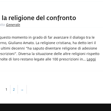
 la religione del confronto
tto
Generale
.
n questo momento in grado di far avanzare il dialogo tra le
erno, Giuliano Amato. La religione cristiana, ha detto ieri il
i ultimi decenni “ha saputo diventare religione di adesione
crizioni”. Diversa la situazione delle altre religioni rispetto
lte di loro restano legate alle 100 prescrizioni in…
Leggi
1
2
→