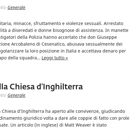
tto
Generale
.
taria, minacce, sfruttamento e violenze sessuali. Arrestato
alità a diseredati e donne bisognose di assistenza. In manette
stigatori della Polizia hanno accertato che don Giuseppe
azione Arcobaleno di Cesenatico, abusava sessualmente dei
golarizzare la loro posizione in Italia e accettava denaro per
l capo della squadra…
Leggi tutto »
la Chiesa d’Inghilterra
tto
Generale
.
 la Chiesa d’Inghilterra ha aperto alle convivenze, giudicando
inamento giuridico volta a dare alle coppie di fatto con prole
osate. Un articolo (in inglese) di Matt Weaver è stato