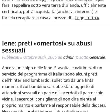
farsi seppellire sotto vera terra d’Irlanda, ufficialmente
certificata, potrà acquistarla (anche via internet) e
farsela recapitare a casa al prezzo di…
Leggi tutto »
Iene: preti «omertosi» su abusi
sessuali
Pubblicati il
Ottobre 30th, 2006
da
admin
sotto
Generale
.
&
Ancora un colpo delle Iene. Stavolta le «vittime» di un
servizio del programma di Italia1 sono alcuni preti
dell’hinterland lombardo: sollecitati da una finta
mamma, il cui bambino sarebbe stato oggetto di
attenzioni sessuali da parte di sacerdoti di parrocchie
vicine, i sacerdoti consigliano di non dire niente al
proprio marito e parlarne al responsabile della diocesi.
Nessuno dei prelati interpellati, sottolineano i