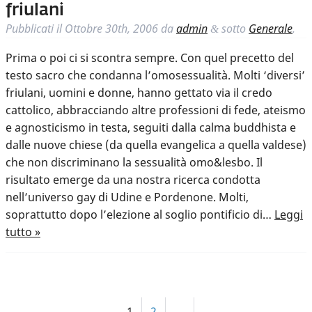
friulani
Pubblicati il
Ottobre 30th, 2006
da
admin
sotto
Generale
.
&
Prima o poi ci si scontra sempre. Con quel precetto del
testo sacro che condanna l’omosessualità. Molti ‘diversi’
friulani, uomini e donne, hanno gettato via il credo
cattolico, abbracciando altre professioni di fede, ateismo
e agnosticismo in testa, seguiti dalla calma buddhista e
dalle nuove chiese (da quella evangelica a quella valdese)
che non discriminano la sessualità omo&lesbo. Il
risultato emerge da una nostra ricerca condotta
nell’universo gay di Udine e Pordenone. Molti,
soprattutto dopo l’elezione al soglio pontificio di…
Leggi
tutto »
1
2
→