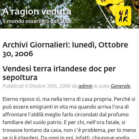
A ragion veduta
Il mondo osservato dall’Uaar
Archivi Giornalieri:
lunedì, Ottobre
30, 2006
Vendesi terra irlandese doc per
sepoltura
Pubblicati il
Ottobre 30th, 2006
da
admin
sotto
Generale
.
&
Eterno riposo sì, ma nella terra di casa propria. Perché si
può essere emigranti in vita ma quando arriva l’ora di
affrontare l’aldilà meglio farlo circondati dal profumo
familiare del suolo patrio. E per chi, nell’ora fatale, si
trovasse lontano da casa, non c’è problema, per lo meno
se si è irlandesi. Da oggi in poi, infatti, chiunque voglia