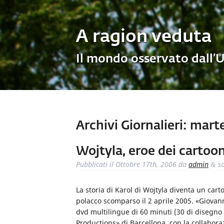
A ragion veduta
Il mondo osservato dall’
Archivi Giornalieri:
marte
Wojtyla, eroe dei cartoo
Pubblicati il
Ottobre 17th, 2006
da
admin
so
&
La storia di Karol di Wojtyla diventa un cart
polacco scomparso il 2 aprile 2005. «Giovanni 
dvd multilingue di 60 minuti (30 di disegno
Productions» di Barcellona, con la collaboraz