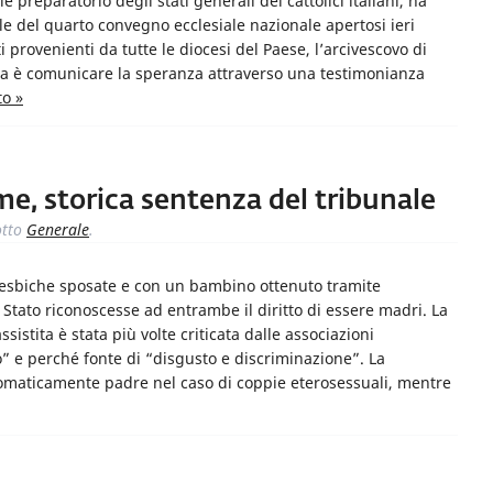
 preparatorio degli stati generali dei cattolici italiani, ha
le del quarto convegno ecclesiale nazionale apertosi ieri
i provenienti da tutte le diocesi del Paese, l’arcivescovo di
sa è comunicare la speranza attraverso una testimonianza
to »
e, storica sentenza del tribunale
tto
Generale
.
 lesbiche sposate e con un bambino ottenuto tramite
 Stato riconoscesse ad entrambe il diritto di essere madri. La
istita è stata più volte criticata dalle associazioni
o” e perché fonte di “disgusto e discriminazione”. La
tomaticamente padre nel caso di coppie eterosessuali, mentre