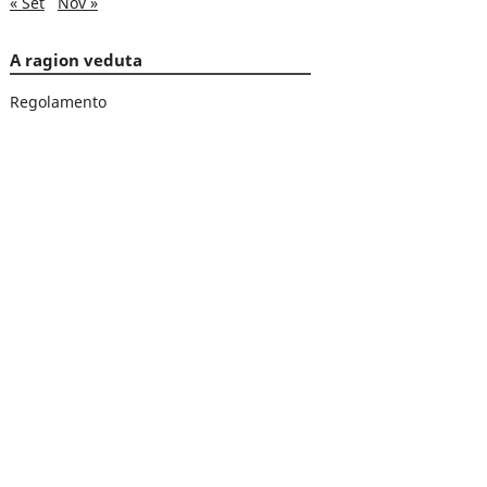
« Set
Nov »
A ragion veduta
Regolamento