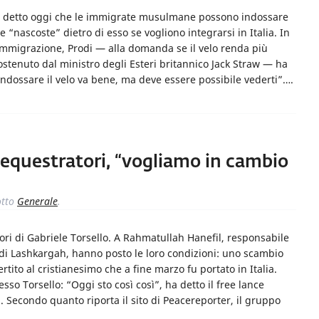
ha detto oggi che le immigrate musulmane possono indossare
nascoste” dietro di esso se vogliono integrarsi in Italia. In
l’immigrazione, Prodi — alla domanda se il velo renda più
ostenuto dal ministro degli Esteri britannico Jack Straw — ha
i indossare il velo va bene, ma deve essere possibile vederti”….
sequestratori, “vogliamo in cambio
tto
Generale
.
tori di Gabriele Torsello. A Rahmatullah Hanefil, responsabile
di Lashkargah, hanno posto le loro condizioni: uno scambio
tito al cristianesimo che a fine marzo fu portato in Italia.
sso Torsello: “Oggi sto così così”, ha detto il free lance
. Secondo quanto riporta il sito di Peacereporter, il gruppo