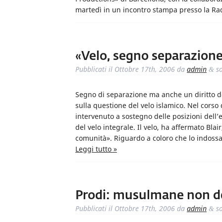
martedì in un incontro stampa presso la Ra
«Velo, segno separazione
Pubblicati il
Ottobre 17th, 2006
da
admin
so
&
Segno di separazione ma anche un diritto d
sulla questione del velo islamico. Nel corso
intervenuto a sostegno delle posizioni dell’ex
del velo integrale. Il velo, ha affermato Bla
comunità». Riguardo a coloro che lo indossa
Leggi tutto »
Prodi: musulmane non de
Pubblicati il
Ottobre 17th, 2006
da
admin
so
&