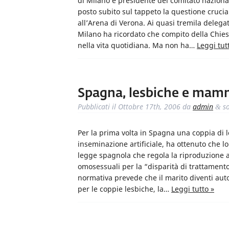
di Milano e presidente del comitato nazionale
posto subito sul tappeto la questione crucia
all’Arena di Verona. Ai quasi tremila delegat
Milano ha ricordato che compito della Chie
nella vita quotidiana. Ma non ha…
Leggi tut
Spagna, lesbiche e mamm
Pubblicati il
Ottobre 17th, 2006
da
admin
so
&
Per la prima volta in Spagna una coppia di
inseminazione artificiale, ha ottenuto che lo
legge spagnola che regola la riproduzione ass
omosessuali per la “disparità di trattament
normativa prevede che il marito diventi au
per le coppie lesbiche, la…
Leggi tutto »