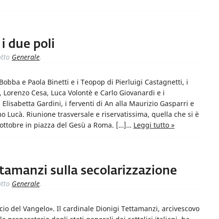
i due poli
tto
Generale
.
Bobba e Paola Binetti e i Teopop di Pierluigi Castagnetti, i
i, Lorenzo Cesa, Luca Volontè e Carlo Giovanardi e i
lisabetta Gardini, i ferventi di An alla Maurizio Gasparri e
o Lucà. Riunione trasversale e riservatissima, quella che si è
 ottobre in piazza del Gesù a Roma. […]…
Leggi tutto »
tamanzi sulla secolarizzazione
tto
Generale
.
ncio del Vangelo». Il cardinale Dionigi Tettamanzi, arcivescovo