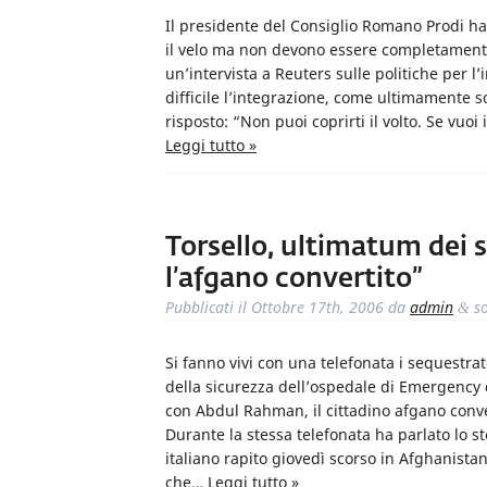
Il presidente del Consiglio Romano Prodi 
il velo ma non devono essere completamente “
un’intervista a Reuters sulle politiche per 
difficile l’integrazione, come ultimamente s
risposto: “Non puoi coprirti il volto. Se vuo
Leggi tutto »
Torsello, ultimatum dei 
l’afgano convertito”
Pubblicati il
Ottobre 17th, 2006
da
admin
so
&
Si fanno vivi con una telefonata i sequestra
della sicurezza dell’ospedale di Emergency 
con Abdul Rahman, il cittadino afgano conver
Durante la stessa telefonata ha parlato lo ste
italiano rapito giovedì scorso in Afghanistan
che…
Leggi tutto »