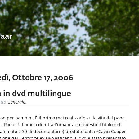
Uaar
dì, Ottobre 17, 2006
n in dvd multilingue
tto
Generale
.
oon per bambini. È il primo mai realizzato sulla vita del papa
Paolo II, l’amico di tutta l’umanità»: è questo il titolo del
 animato e 30 di documentario) prodotto dalla «Cavin Cooper
ione del Centro televisivo vaticano. Il dvd è stato presentato