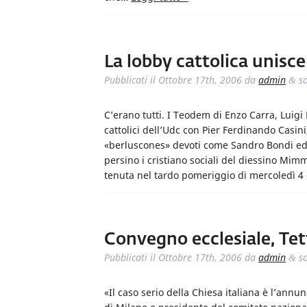
La lobby cattolica unisce 
Pubblicati il
Ottobre 17th, 2006
da
admin
so
&
C’erano tutti. I Teodem di Enzo Carra, Luigi 
cattolici dell’Udc con Pier Ferdinando Casin
«berluscones» devoti come Sandro Bondi ed E
persino i cristiano sociali del diessino Mimm
tenuta nel tardo pomeriggio di mercoledì 4
Convegno ecclesiale, Tet
Pubblicati il
Ottobre 17th, 2006
da
admin
so
&
«Il caso serio della Chiesa italiana è l’annu