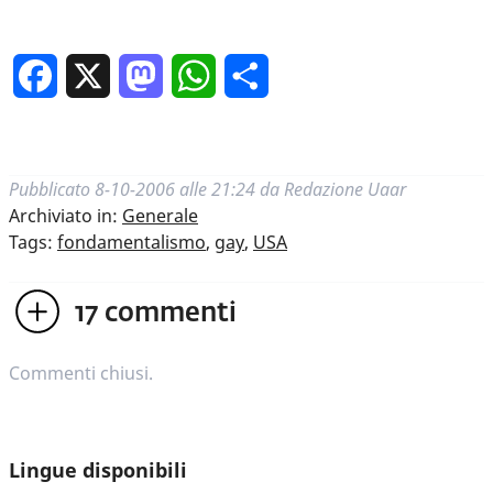
Facebook
X
Mastodon
WhatsApp
Condividi
Pubblicato
8-10-2006 alle 21:24
da
Redazione Uaar
Archiviato in:
Generale
Tags:
fondamentalismo
,
gay
,
USA
17
commenti
Commenti chiusi.
Lingue disponibili