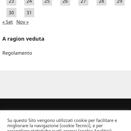
23
24
25
26
27
28
29
30
31
« Set
Nov »
A ragion veduta
Regolamento
Su questo Sito vengono utilizzati cookie per facilitare e
migliorare la navigazione (cookie Tecnici), e per
raccogliere statistiche sugli accessi (cookie Analitici).