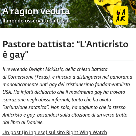
A ragion veduta
Il mondo osservato dall’Uaar
Pastore battista: “L’Anticristo
è gay”
Il reverendo Dwight McKissic, della chiesa battista
di Cornerstone (Texas), è riuscito a distinguersi nel panorama
monoliticamente anti-gay del cristianesimo fondamentalista
USA. Ha infatti dichiarato che il movimento gay ha trovato
ispirazione negli abissi infernali, tanto che ha avuto
“un’unzione satanica”. Non solo, ha aggiunto che lo stesso
Anticristo è gay, basandosi sulla citazione di un verso tratto
dal libro di Daniele.
Un post (in inglese) sul sito Right Wing Watch