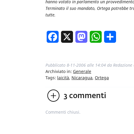
hanno votato in parlamento un provvedimento p
Terminato il suo mandato, Ortega potrebbe trova
tutte.
Facebook
X
Mastodon
WhatsApp
Condivi
Pubblicato
8-11-2006 alle 14:04
da
Redazione
Archiviato in:
Generale
Tags:
laicità
,
Nicaragua
,
Ortega
3
commenti
Commenti chiusi.