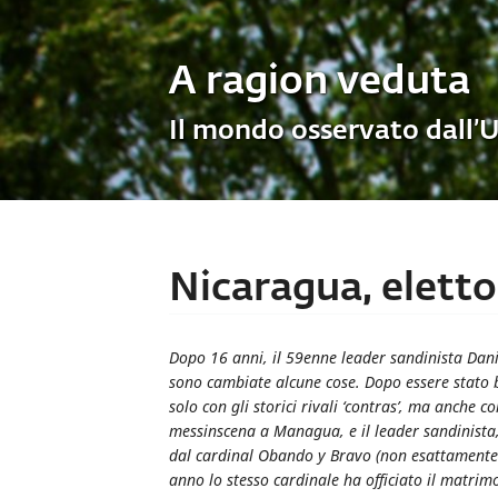
A ragion veduta
Il mondo osservato dall’
Nicaragua, elett
Dopo 16 anni, il 59enne leader sandinista Dan
sono cambiate alcune cose. Dopo essere stato ba
solo con gli storici rivali ‘contras’, ma anche 
messinscena a Managua, e il leader sandinista,
dal cardinal Obando y Bravo (non esattamente n
anno lo stesso cardinale ha officiato il matrimon