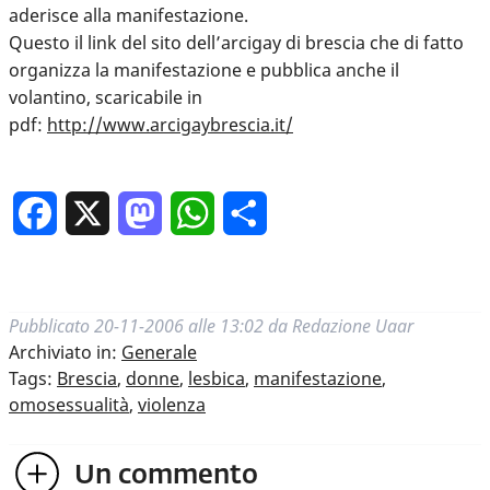
aderisce alla manifestazione.
Questo il link del sito dell’arcigay di brescia che di fatto
organizza la manifestazione e pubblica anche il
volantino, scaricabile in
pdf:
http://www.arcigaybrescia.it/
Facebook
X
Mastodon
WhatsApp
Condividi
Pubblicato
20-11-2006 alle 13:02
da
Redazione Uaar
Archiviato in:
Generale
Tags:
Brescia
,
donne
,
lesbica
,
manifestazione
,
omosessualità
,
violenza
Un
commento