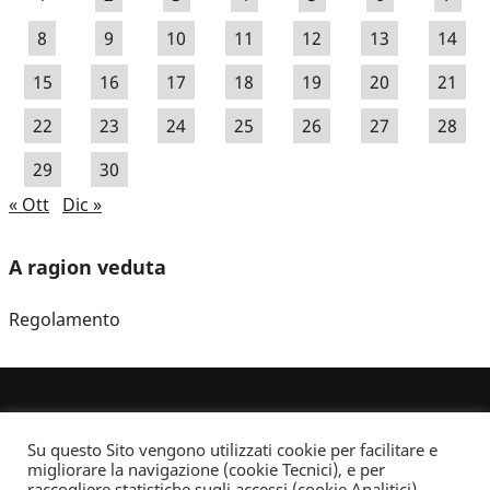
8
9
10
11
12
13
14
15
16
17
18
19
20
21
22
23
24
25
26
27
28
29
30
« Ott
Dic »
A ragion veduta
Regolamento
Su questo Sito vengono utilizzati cookie per facilitare e
migliorare la navigazione (cookie Tecnici), e per
raccogliere statistiche sugli accessi (cookie Analitici).