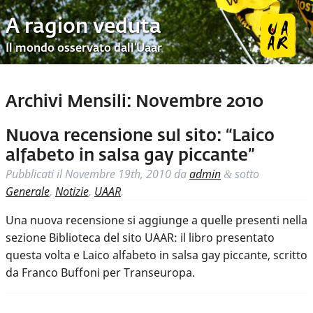
A ragion veduta
Il mondo osservato dall’Uaar
Archivi Mensili:
Novembre 2010
Nuova recensione sul sito: “Laico
alfabeto in salsa gay piccante”
Pubblicati il
Novembre 19th, 2010
da
admin
sotto
&
Generale
,
Notizie
,
UAAR
.
Una nuova recensione si aggiunge a quelle presenti nella
sezione Biblioteca del sito UAAR: il libro presentato
questa volta e Laico alfabeto in salsa gay piccante, scritto
da Franco Buffoni per Transeuropa.