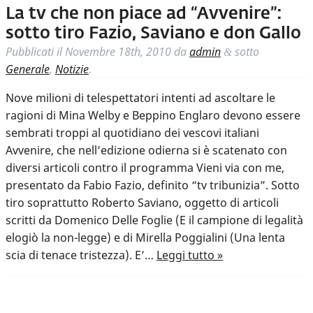
La tv che non piace ad “Avvenire”:
sotto tiro Fazio, Saviano e don Gallo
Pubblicati il
Novembre 18th, 2010
da
admin
sotto
&
Generale
,
Notizie
.
Nove milioni di telespettatori intenti ad ascoltare le
ragioni di Mina Welby e Beppino Englaro devono essere
sembrati troppi al quotidiano dei vescovi italiani
Avvenire, che nell’edizione odierna si è scatenato con
diversi articoli contro il programma Vieni via con me,
presentato da Fabio Fazio, definito “tv tribunizia”. Sotto
tiro soprattutto Roberto Saviano, oggetto di articoli
scritti da Domenico Delle Foglie (E il campione di legalità
elogiò la non-legge) e di Mirella Poggialini (Una lenta
scia di tenace tristezza). E’…
Leggi tutto »