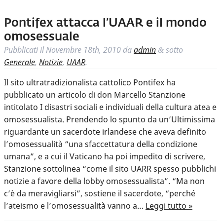
Pontifex attacca l’UAAR e il mondo
omosessuale
Pubblicati il
Novembre 18th, 2010
da
admin
sotto
&
Generale
,
Notizie
,
UAAR
.
Il sito ultratradizionalista cattolico Pontifex ha
pubblicato un articolo di don Marcello Stanzione
intitolato I disastri sociali e individuali della cultura atea e
omosessualista. Prendendo lo spunto da un’Ultimissima
riguardante un sacerdote irlandese che aveva definito
l’omosessualità “una sfaccettatura della condizione
umana”, e a cui il Vaticano ha poi impedito di scrivere,
Stanzione sottolinea “come il sito UARR spesso pubblichi
notizie a favore della lobby omosessualista”. “Ma non
c’è da meravigliarsi”, sostiene il sacerdote, “perché
l’ateismo e l’omosessualità vanno a…
Leggi tutto »