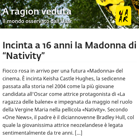
A ragion veduta
Il mondo osservato dall’Uaar
Incinta a 16 anni la Madonna di
“Nativity”
Fiocco rosa in arrivo per una futura «Madonna» del
cinema. È incinta Keisha Castle Hughes, la sedicenne
passata alla storia nel 2004 come la più giovane
candidata all’Oscar come attrice protagonista di «La
ragazza delle balene» e impegnata da maggio nel ruolo
della Vergine Maria nella pellicola «Nativity». Secondo
«One News», il padre è il diciannovenne Bradley Hull, col
quale la giovanissima attrice neozelandese è legata
sentimentalmente da tre anni. […]