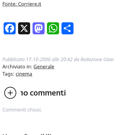
Fonte: Corriere.it
Facebook
X
Mastodon
WhatsApp
Condividi
Pubblicato
17-10-2006 alle 20:42
da
Redazione Uaar
Archiviato in:
Generale
Tags:
cinema
10
commenti
Commenti chiusi.