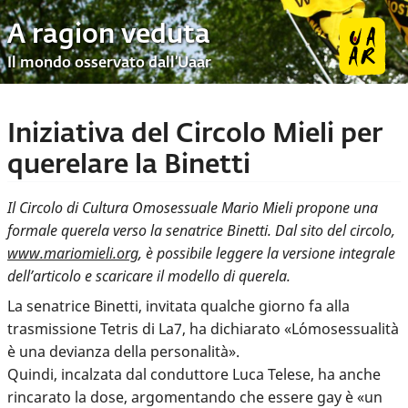
A ragion veduta
Il mondo osservato dall’Uaar
Iniziativa del Circolo Mieli per
querelare la Binetti
Il Circolo di Cultura Omosessuale Mario Mieli propone una
formale querela verso la senatrice Binetti. Dal sito del circolo,
www.mariomieli.org
, è possibile leggere la versione integrale
dell’articolo e scaricare il modello di querela.
La senatrice Binetti, invitata qualche giorno fa alla
trasmissione Tetris di La7, ha dichiarato «L´omosessualità
è una devianza della personalità».
Quindi, incalzata dal conduttore Luca Telese, ha anche
rincarato la dose, argomentando che essere gay è «un