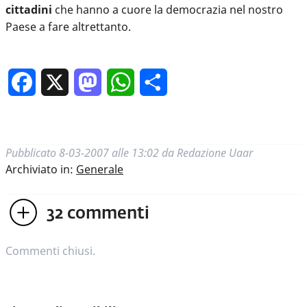
cittadini
che hanno a cuore la democrazia nel nostro
Paese a fare altrettanto.
Facebook
X
Mastodon
WhatsApp
Condividi
Pubblicato
8-03-2007 alle 13:02
da
Redazione Uaar
Archiviato in:
Generale
32
commenti
Commenti chiusi.