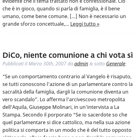
evidente che il tema trattato non è confessionale. Ciò
che è in gioco, quando si parla di famiglia, è il bene
umano, come bene comune. […] Non è necessario un
grande sforzo concettuale,…
Leggi tutto »
DiCo, niente comunione a chi vota sì
Pubblicati il
Marzo 30th, 2007
da
admin
sotto
Generale
.
&
“Se un comportamento contrario al Vangelo è risaputo,
se tutti conoscono l’azione di un parlamentare contro la
sacralità della famiglia, dargli la comunione diventa un
vero scandalo”. Lo afferma l’arcivescovo metropolita
dell’Aquila, Giuseppe Molinari, in un’intervista a La
Stampa. Secondo il porporato “Se io sacerdote so che
quel parlamentare si dice cattolico, ma nella sua azione
politica si comporta in un modo che è del tutto opposto