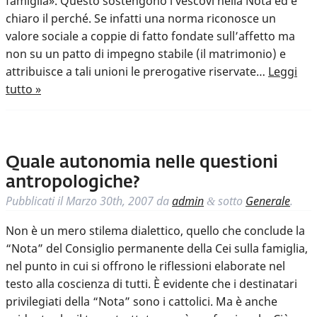
famiglia». Questo sostengono i vescovi nella Nota ed è
chiaro il perché. Se infatti una norma riconosce un
valore sociale a coppie di fatto fondate sull’affetto ma
non su un patto di impegno stabile (il matrimonio) e
attribuisce a tali unioni le prerogative riservate…
Leggi
tutto »
Quale autonomia nelle questioni
antropologiche?
Pubblicati il
Marzo 30th, 2007
da
admin
sotto
Generale
.
&
Non è un mero stilema dialettico, quello che conclude la
“Nota” del Consiglio permanente della Cei sulla famiglia,
nel punto in cui si offrono le riflessioni elaborate nel
testo alla coscienza di tutti. È evidente che i destinatari
privilegiati della “Nota” sono i cattolici. Ma è anche