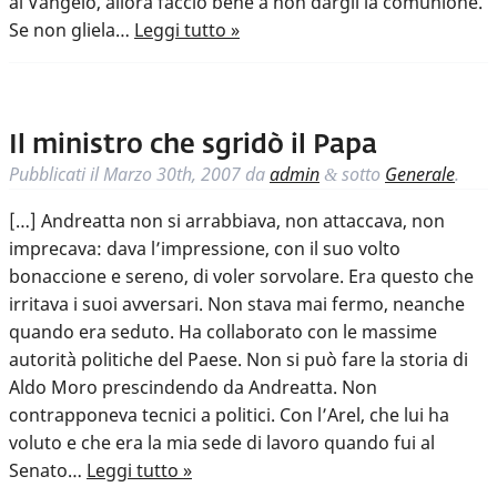
al Vangelo, allora faccio bene a non dargli la comunione.
Se non gliela…
Leggi tutto »
Il ministro che sgridò il Papa
Pubblicati il
Marzo 30th, 2007
da
admin
sotto
Generale
.
&
[…] Andreatta non si arrabbiava, non attaccava, non
imprecava: dava l’impressione, con il suo volto
bonaccione e sereno, di voler sorvolare. Era questo che
irritava i suoi avversari. Non stava mai fermo, neanche
quando era seduto. Ha collaborato con le massime
autorità politiche del Paese. Non si può fare la storia di
Aldo Moro prescindendo da Andreatta. Non
contrapponeva tecnici a politici. Con l’Arel, che lui ha
voluto e che era la mia sede di lavoro quando fui al
Senato…
Leggi tutto »