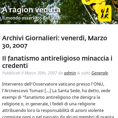
A ragion veduta
Il mondo osservato dall’Uaar
Archivi Giornalieri:
venerdì, Marzo
30, 2007
Il fanatismo antireligioso minaccia i
credenti
Pubblicati il
Marzo 30th, 2007
da
admin
sotto
Generale
.
&
Intervento dell’Osservatore vaticano presso l’ONU,
l’Arcivescovo Tomasi […] La Santa Sede, ha detto, vede
esempi di “fanatismo antireligioso che denigra la
religione o, in generale, i fedeli di una religione
attribuendo loro la responsabilità di azioni violente
compiute oggi o nel passato da alcuni membri di questa