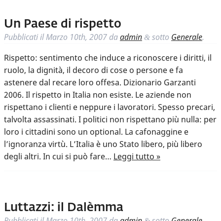
Un Paese di rispetto
Pubblicati il
Marzo 10th, 2007
da
admin
sotto
Generale
.
&
Rispetto: sentimento che induce a riconoscere i diritti, il
ruolo, la dignità, il decoro di cose o persone e fa
astenere dal recare loro offesa. Dizionario Garzanti
2006. Il rispetto in Italia non esiste. Le aziende non
rispettano i clienti e neppure i lavoratori. Spesso precari,
talvolta assassinati. I politici non rispettano più nulla: per
loro i cittadini sono un optional. La cafonaggine e
l’ignoranza virtù. L’Italia è uno Stato libero, più libero
degli altri. In cui si può fare…
Leggi tutto »
Luttazzi: il Dalèmma
Pubblicati il
Marzo 10th, 2007
da
admin
sotto
Generale
.
&