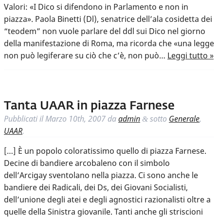
Valori: «I Dico si difendono in Parlamento e non in
piazza». Paola Binetti (Dl), senatrice dell’ala cosidetta dei
“teodem” non vuole parlare del ddl sui Dico nel giorno
della manifestazione di Roma, ma ricorda che «una legge
non può legiferare su ciò che c’è, non può…
Leggi tutto »
Tanta UAAR in piazza Farnese
Pubblicati il
Marzo 10th, 2007
da
admin
sotto
Generale
,
&
UAAR
.
[…] È un popolo coloratissimo quello di piazza Farnese.
Decine di bandiere arcobaleno con il simbolo
dell’Arcigay sventolano nella piazza. Ci sono anche le
bandiere dei Radicali, dei Ds, dei Giovani Socialisti,
dell’unione degli atei e degli agnostici razionalisti oltre a
quelle della Sinistra giovanile. Tanti anche gli striscioni