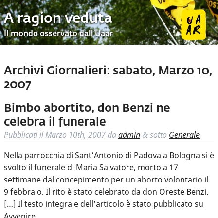
A ragion veduta
Il mondo osservato dall’Uaar
Archivi Giornalieri:
sabato, Marzo 10,
2007
Bimbo abortito, don Benzi ne
celebra il funerale
Pubblicati il
Marzo 10th, 2007
da
admin
sotto
Generale
.
&
Nella parrocchia di Sant’Antonio di Padova a Bologna si è
svolto il funerale di Maria Salvatore, morto a 17
settimane dal concepimento per un aborto volontario il
9 febbraio. Il rito è stato celebrato da don Oreste Benzi.
[…] Il testo integrale dell’articolo è stato pubblicato su
Avvenire