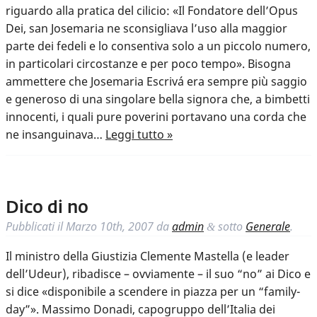
riguardo alla pratica del cilicio: «Il Fondatore dell’Opus
Dei, san Josemaria ne sconsigliava l’uso alla maggior
parte dei fedeli e lo consentiva solo a un piccolo numero,
in particolari circostanze e per poco tempo». Bisogna
ammettere che Josemaria Escrivá era sempre più saggio
e generoso di una singolare bella signora che, a bimbetti
innocenti, i quali pure poverini portavano una corda che
ne insanguinava…
Leggi tutto »
Dico di no
Pubblicati il
Marzo 10th, 2007
da
admin
sotto
Generale
.
&
Il ministro della Giustizia Clemente Mastella (e leader
dell’Udeur), ribadisce – ovviamente – il suo “no” ai Dico e
si dice «disponibile a scendere in piazza per un “family-
day”». Massimo Donadi, capogruppo dell’Italia dei