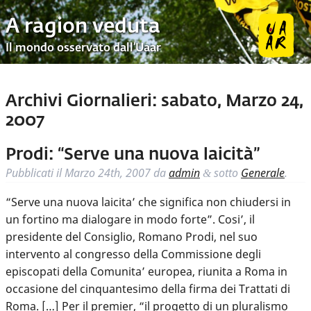
A ragion veduta
Il mondo osservato dall’Uaar
Archivi Giornalieri:
sabato, Marzo 24,
2007
Prodi: “Serve una nuova laicità”
Pubblicati il
Marzo 24th, 2007
da
admin
sotto
Generale
.
&
“Serve una nuova laicita’ che significa non chiudersi in
un fortino ma dialogare in modo forte”. Cosi’, il
presidente del Consiglio, Romano Prodi, nel suo
intervento al congresso della Commissione degli
episcopati della Comunita’ europea, riunita a Roma in
occasione del cinquantesimo della firma dei Trattati di
Roma. […] Per il premier, “il progetto di un pluralismo