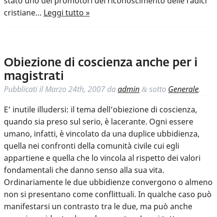
stato uno dei promotori del riconoscimento delle radici
cristiane…
Leggi tutto »
Obiezione di coscienza anche per i
magistrati
Pubblicati il
Marzo 24th, 2007
da
admin
sotto
Generale
.
&
E’ inutile illudersi: il tema dell’obiezione di coscienza,
quando sia preso sul serio, è lacerante. Ogni essere
umano, infatti, è vincolato da una duplice ubbidienza,
quella nei confronti della comunità civile cui egli
appartiene e quella che lo vincola al rispetto dei valori
fondamentali che danno senso alla sua vita.
Ordinariamente le due ubbidienze convergono o almeno
non si presentano come conflittuali. In qualche caso può
manifestarsi un contrasto tra le due, ma può anche