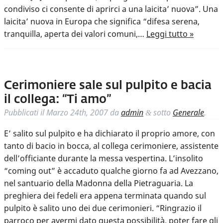
condiviso ci consente di aprirci a una laicita’ nuova”. Una
laicita’ nuova in Europa che significa “difesa serena,
tranquilla, aperta dei valori comuni,…
Leggi tutto »
Cerimoniere sale sul pulpito e bacia
il collega: “Ti amo”
Pubblicati il
Marzo 24th, 2007
da
admin
sotto
Generale
.
&
E’ salito sul pulpito e ha dichiarato il proprio amore, con
tanto di bacio in bocca, al collega cerimoniere, assistente
dell’officiante durante la messa vespertina. L’insolito
“coming out” è accaduto qualche giorno fa ad Avezzano,
nel santuario della Madonna della Pietraguaria. La
preghiera dei fedeli era appena terminata quando sul
pulpito è salito uno dei due cerimonieri. “Ringrazio il
parroco per avermi dato questa possibilità, poter fare gli