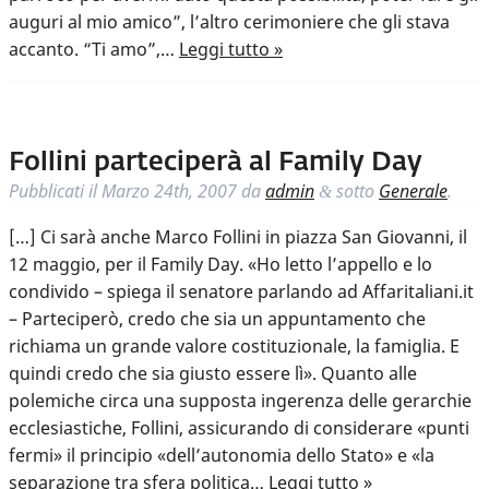
auguri al mio amico”, l’altro cerimoniere che gli stava
accanto. “Ti amo”,…
Leggi tutto »
Follini parteciperà al Family Day
Pubblicati il
Marzo 24th, 2007
da
admin
sotto
Generale
.
&
[…] Ci sarà anche Marco Follini in piazza San Giovanni, il
12 maggio, per il Family Day. «Ho letto l’appello e lo
condivido – spiega il senatore parlando ad Affaritaliani.it
– Parteciperò, credo che sia un appuntamento che
richiama un grande valore costituzionale, la famiglia. E
quindi credo che sia giusto essere lì». Quanto alle
polemiche circa una supposta ingerenza delle gerarchie
ecclesiastiche, Follini, assicurando di considerare «punti
fermi» il principio «dell’autonomia dello Stato» e «la
separazione tra sfera politica…
Leggi tutto »