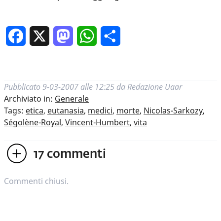
Facebook
X
Mastodon
WhatsApp
Condividi
Pubblicato
9-03-2007 alle 12:25
da
Redazione Uaar
Archiviato in:
Generale
Tags:
etica
,
eutanasia
,
medici
,
morte
,
Nicolas-Sarkozy
,
Ségolène-Royal
,
Vincent-Humbert
,
vita
17
commenti
Commenti chiusi.