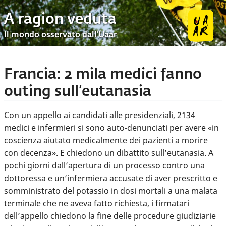
A ragion veduta
Il mondo osservato dall’Uaar
Francia: 2 mila medici fanno
outing sull’eutanasia
Con un appello ai candidati alle presidenziali, 2134
medici e infermieri si sono auto-denunciati per avere «in
coscienza aiutato medicalmente dei pazienti a morire
con decenza». E chiedono un dibattito sull’eutanasia. A
pochi giorni dall’apertura di un processo contro una
dottoressa e un’infermiera accusate di aver prescritto e
somministrato del potassio in dosi mortali a una malata
terminale che ne aveva fatto richiesta, i firmatari
dell’appello chiedono la fine delle procedure giudiziarie