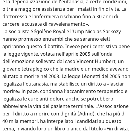
e la depenalizzazione dell’eutanasia, a certe condizioni,
oltre a maggiore assistenza per i malati in fin di vita. La
dottoressa e l’infermiera rischiano fino a 30 anni di
carcere, accusate di «avvelenamento».
La socialista Ségolène Royal e l’Ump Nicolas Sarkozy
hanno promesso entrambi che se saranno eletti
apriranno questo dibattito. Invece per i centristi va bene
la legge vigente, votata nell’aprile 2005 sull’onda
dell’emozione sollevata dal caso Vincent Humbert, un
giovane tetraplegico che la madre e un medico avevano
aiutato a morire nel 2003. La legge Léonetti del 2005 non
legalizza l’eutanasia, ma stabilisce un diritto a «lasciar
morire» in pace, condanna l’accanimento terapeutico e
legalizza le cure anti-dolore anche se potrebbero
abbreviare la vita del paziente terminale. L’Associazione
per il diritto a morire con dignità (Admd), che ha più di
40 mila membri, ha interpellato i candidati su questo
tema, inviando loro un libro bianco dal titolo «Fin di vita,