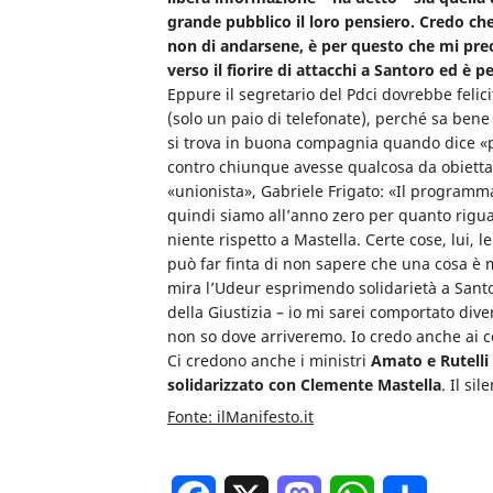
grande pubblico il loro pensiero. Credo che
non di andarsene, è per questo che mi preo
verso il fiorire di attacchi a Santoro ed è 
Eppure il segretario del Pdci dovrebbe felici
(solo un paio di telefonate), perché sa ben
si trova in buona compagnia quando dice «p
contro chiunque avesse qualcosa da obiettare
«unionista», Gabriele Frigato: «Il programm
quindi siamo all’anno zero per quanto rigua
niente rispetto a Mastella. Certe cose, lui,
può far finta di non sapere che una cosa è me
mira l’Udeur esprimendo solidarietà a Santo
della Giustizia – io mi sarei comportato di
non so dove arriveremo. Io credo anche ai
Ci credono anche i ministri
Amato e Rutelli
solidarizzato con Clemente Mastella
. Il si
Fonte: ilManifesto.it