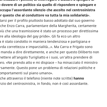
 dovere di un politico sia quello di rispondere e spiegare e
ccupa l’assordante silenzio che ascolto nel centrosinistra
per questo che al conduttore va tutta la mia solidarietà
».
tarsi per il profilo piuttosto basso adottato dal suo governo
e che Enzo Carra, parlamentare della Margherita, certamente
iù che una trasmissione è stato un processo per direttissima
 alla ideologia del gay pride». Gli fa eco un altro
a è stato condotto in maniera tendenziosa e partigiana e
rda correttezza e imparzialità…». Ma Carra e Frigato sono
 le manda a dire direttamente, e anche per questo Diliberto non
ttere all’angolo Turigliatto e i suoi, un’altra prendere di
ro. «Ne prendo atto e mi dispiace – ha minacciato il ministro
versamente. Questo pone un problema di relazioni politiche e
 comportamenti sul piano umano».
che attraverso il telefono (niente note scritte)
hanno
lenzio del centrosinistra, in fondo, non è così assordante.