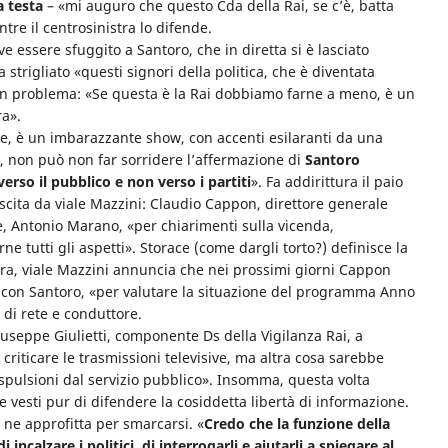
 testa
– «mi auguro che questo Cda della Rai, se c’è, batta
tre il centrosinistra lo difende.
essere sfuggito a Santoro, che in diretta si è lasciato
trigliato «questi signori della politica, che è diventata
un problema: «Se questa è la Rai dobbiamo farne a meno, è un
ra».
re, è un imbarazzante show, con accenti esilaranti da una
e, non può non far sorridere l’affermazione di
Santoro
 verso il pubblico e non verso i partiti
». Fa addirittura il paio
uscita da viale Mazzini: Claudio Cappon, direttore generale
ue, Antonio Marano, «per chiarimenti sulla vicenda,
ne tutti gli aspetti». Storace (come dargli torto?) definisce la
sera, viale Mazzini annuncia che nei prossimi giorni Cappon
 con Santoro, «per valutare la situazione del programma Anno
 di rete e conduttore.
seppe Giulietti, componente Ds della Vigilanza Rai, a
criticare le trasmissioni televisive, ma altra cosa sarebbe
espulsioni dal servizio pubblico». Insomma, questa volta
e vesti pur di difendere la cosiddetta libertà di informazione.
, ne approfitta per smarcarsi. «
Credo che la funzione della
 incalzare i politici, di interrogarli e aiutarli a spiegare al