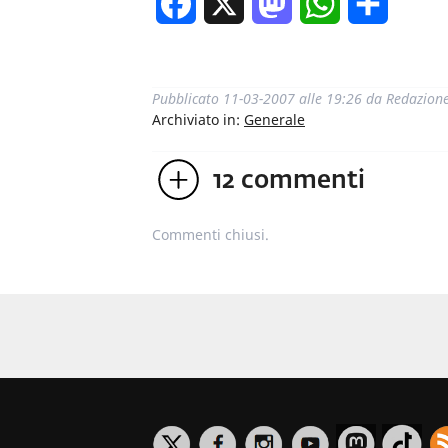
Facebook
X
Mastodon
WhatsApp
Condivi
Pubblicato
11-03-2007 alle 19:26
da
Redazion
Archiviato in:
Generale
12
commenti
Commenti chiusi.