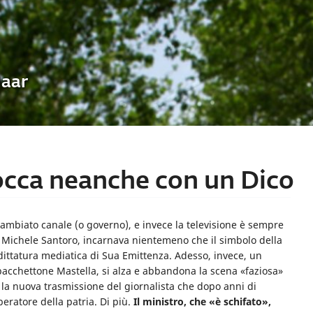
Uaar
tocca neanche con un Dico
mbiato canale (o governo), e invece la televisione è sempre
i, Michele Santoro, incarnava nientemeno che il simbolo della
 dittatura mediatica di Sua Emittenza. Adesso, invece, un
bacchettone Mastella, si alza e abbandona la scena «faziosa»
, la nuova trasmissione del giornalista che dopo anni di
iberatore della patria. Di più.
Il ministro, che «è schifato»,