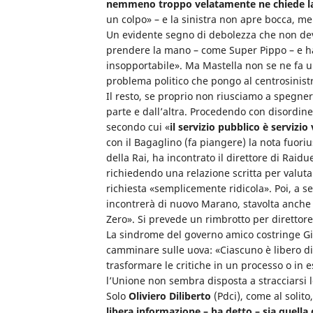
nemmeno troppo velatamente ne chiede la
un colpo» – e la sinistra non apre bocca, men
Un evidente segno di debolezza che non deve 
prendere la mano – come Super Pippo – e ha s
insopportabile». Ma Mastella non se ne fa 
problema politico che pongo al centrosinist
Il resto, se proprio non riusciamo a spegne
parte e dall’altra. Procedendo con disordin
secondo cui «
il servizio pubblico è servizio
con il Bagaglino (fa piangere) la nota fuori
della Rai, ha incontrato il direttore di Raid
richiedendo una relazione scritta per valutar
richiesta «semplicemente ridicola». Poi, a 
incontrerà di nuovo Marano, stavolta anche
Zero». Si prevede un rimbrotto per direttore
La sindrome del governo amico costringe Giu
camminare sulle uova: «Ciascuno è libero di 
trasformare le critiche in un processo o in 
l’Unione non sembra disposta a stracciarsi l
Solo
Oliviero Diliberto
(Pdci), come al solito
libera informazione – ha detto – sia quella di